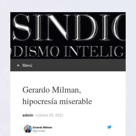
EL SINDICAL
Periodismo Inteligente
Menú
Ir
al
Gerardo Milman,
contenido
hipocresía miserable
admin
/
octubre 25, 2021