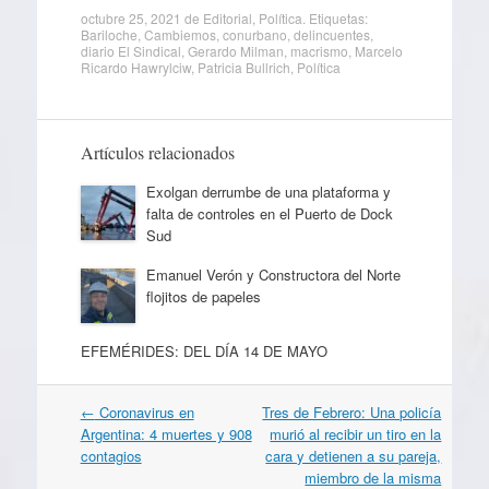
octubre 25, 2021
de
Editorial
,
Política
. Etiquetas:
Bariloche
,
Cambiemos
,
conurbano
,
delincuentes
,
diario El Sindical
,
Gerardo Milman
,
macrismo
,
Marcelo
Ricardo Hawrylciw
,
Patricia Bullrich
,
Política
Artículos relacionados
Exolgan derrumbe de una plataforma y
falta de controles en el Puerto de Dock
Sud
Emanuel Verón y Constructora del Norte
flojitos de papeles
EFEMÉRIDES: DEL DÍA 14 DE MAYO
Navegación
←
Coronavirus en
Tres de Febrero: Una policía
por
Argentina: 4 muertes y 908
murió al recibir un tiro en la
artículos
contagios
cara y detienen a su pareja,
miembro de la misma