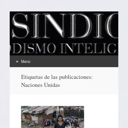
EL SINDICAL
Periodismo Inteligente
Menú
Ir
Etiquetas de las publicaciones:
al
Naciones Unidas
contenido