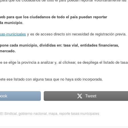
eb para que los ciudadanos de todo el país puedan reportar
ada municipio
.
asas-municipales
y es de acceso directo sin necesidad de registración previa.
pone cada municipio, divididas en: tasa vial, entidades financieras,
rmercado.
 se elige la provincia a analizar y, al clickear, se despliega el listado de tas
ete ese listado con alguna tasa que no haya sido incorporada.
book
Tweet
 El Sindical
,
gobierno nacional
,
mapa
,
reporte tasas municipales