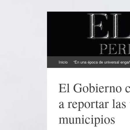
EL SINDICAL
Periodismo Inteligente
Ir
Inicio
“En una época de universal engaño
al
contenido
El Gobierno c
a reportar las
municipios