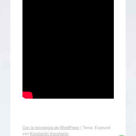
Con la tecnología de WordPress
|
Tema: Expound
von
Konstantin Kovshenin