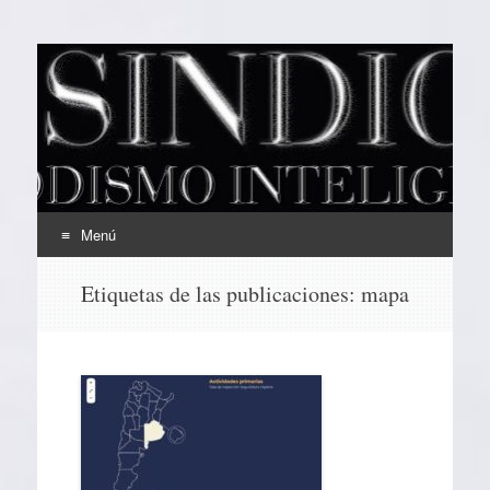
EL SINDICAL
Periodismo Inteligente
Menú
Ir
Etiquetas de las publicaciones:
mapa
al
contenido