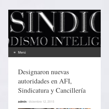
EL SINDICAL
Periodismo Inteligente
Menú
Ir
al
Designaron nuevas
contenido
autoridades en AFI,
Sindicatura y Cancillería
admin
/
diciembre 12, 2015