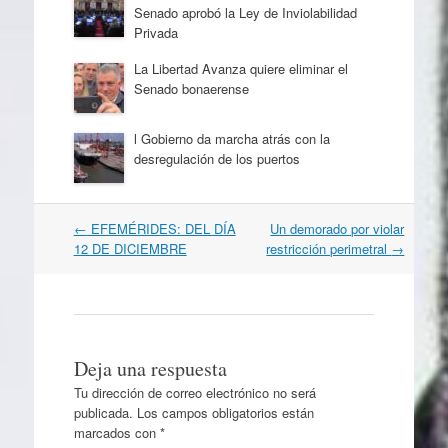
Senado aprobó la Ley de Inviolabilidad
Privada
La Libertad Avanza quiere eliminar el
Senado bonaerense
l Gobierno da marcha atrás con la
desregulación de los puertos
Navegación
←
EFEMÉRIDES: DEL DÍA
Un demorado por violar
por
12 DE DICIEMBRE
restricción perimetral
→
artículos
Deja una respuesta
Tu dirección de correo electrónico no será
publicada.
Los campos obligatorios están
marcados con
*