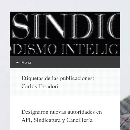
EL SINDICAL
Periodismo Inteligente
Menú
Ir
Etiquetas de las publicaciones:
al
Carlos Foradori
contenido
Designaron nuevas autoridades en
AFI, Sindicatura y Cancillería