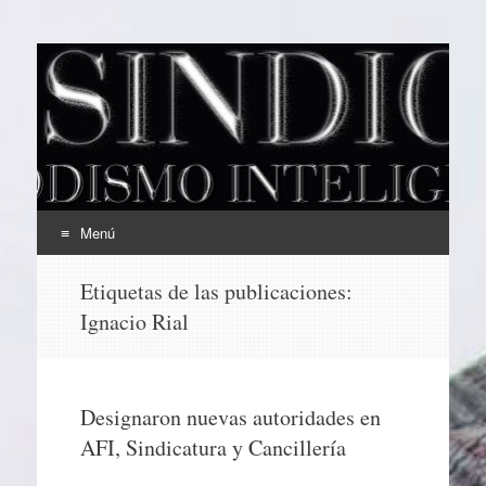
EL SINDICAL
Periodismo Inteligente
Menú
Ir
Etiquetas de las publicaciones:
al
Ignacio Rial
contenido
Designaron nuevas autoridades en
AFI, Sindicatura y Cancillería