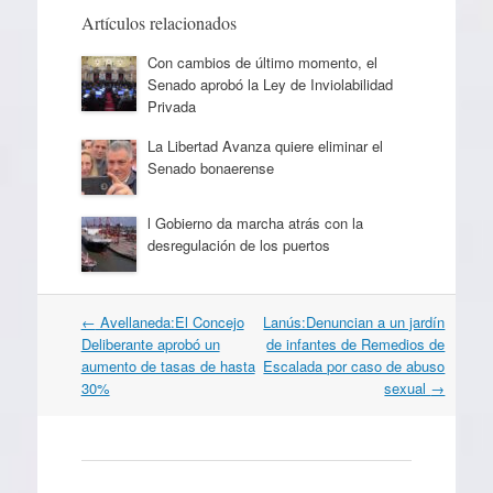
Artículos relacionados
Con cambios de último momento, el
Senado aprobó la Ley de Inviolabilidad
Privada
La Libertad Avanza quiere eliminar el
Senado bonaerense
l Gobierno da marcha atrás con la
desregulación de los puertos
Navegación
←
Avellaneda:El Concejo
Lanús:Denuncian a un jardín
por
Deliberante aprobó un
de infantes de Remedios de
artículos
aumento de tasas de hasta
Escalada por caso de abuso
30%
sexual
→