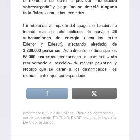
el momento del corte la provisión “
no estaba
sobrecargada
” y luego “
no se detectó ninguna
falla física
” durante las recorridas.
En referencia al impacto del apagón, el funcionario
infomó que en total salieron de servicio
26
subestaciones de energía
(repartidas entre
Edenor y Edesur), afectando alrededor de
3.200.000 personas
. Actualmente, estimó que los
55.000 usuarios
permanecen a oscuras «
irán
recuperando el servicio
» de manera paulatina, y
recordó que se darán a los damnificados «los
resarcimientos que correspondan».
noviembre 8, 2012
de
Política
. Etiquetas:
conferencia
,
cortes
,
denuncia
,
EDESUR
,
ENRE
,
Investigación
,
Julio
De Vido
,
usuarios