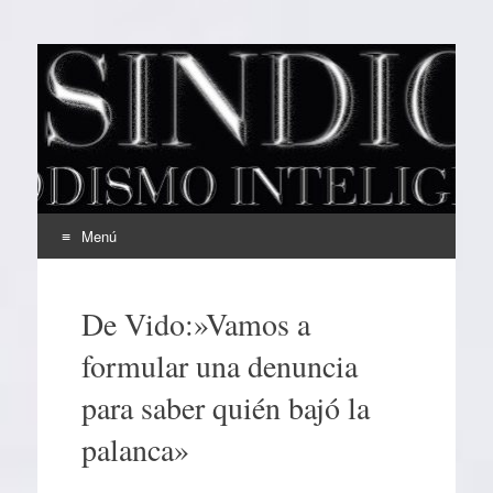
EL SINDICAL
Periodismo Inteligente
Menú
Ir
al
De Vido:»Vamos a
contenido
formular una denuncia
para saber quién bajó la
palanca»