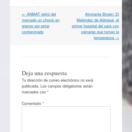
Navegación
←
ANMAT retiró del
Almirante Brown: El
por
mercado un choclo en
Meléndez de Adrogué, el
artículos
granos por estar
primer hospital del país con
contaminado
cámaras que toman la
temperatura
→
Deja una respuesta
Tu dirección de correo electrónico no será
publicada.
Los campos obligatorios están
marcados con
*
Comentario
*