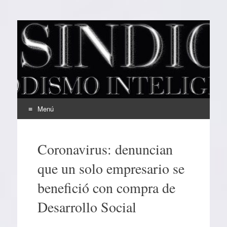
EL SINDICAL
Periodismo Inteligente
Menú
Ir
al
Coronavirus: denuncian
contenido
que un solo empresario se
benefició con compra de
Desarrollo Social