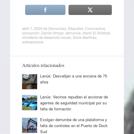
abril 7, 2020
de
Denuncias
. Etiquetas:
Coronavirus
,
corrupción
,
Daniel Arroyo
,
denuncia
,
diario El Sindical
,
ministerio de desarrollo social
,
Silvia Martínez
,
sobreprecios
Artículos relacionados
Lanús: Desvalijan a una anciana de 75
años
Lanús: Vecinos repudian el accionar de
agentes de seguridad municipal por su
falta de formación
Exolgan derrumbe de una plataforma y
falta de controles en el Puerto de Dock
Sud