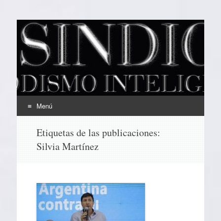
EL SINDICAL
Periodismo Inteligente
Menú
Ir
Etiquetas de las publicaciones:
al
Silvia Martínez
contenido