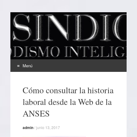
EL SINDICAL
Periodismo Inteligente
Menú
Ir
al
Cómo consultar la historia
contenido
laboral desde la Web de la
ANSES
admin
/
junio 13, 2017