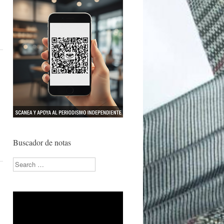
.
s
Buscador de notas
Search