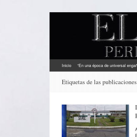
EL SINDICAL
Periodismo Inteligente
Ir
Inicio
“En una época de universal engaño
al
contenido
Etiquetas de las publicacione
A