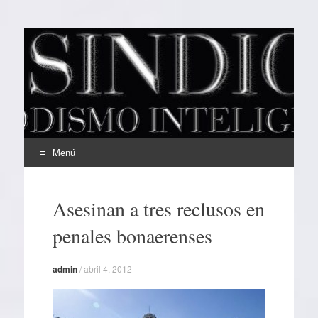
EL SINDICAL
Periodismo Inteligente
Menú
Ir
al
Asesinan a tres reclusos en
contenido
penales bonaerenses
admin
/
abril 4, 2012