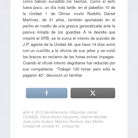
cómo habían sucedido los hechos. Como si esto
fuera poco, un día más tarde, en el pabellón 10 de
la Unidad 1 de Olmos murió Rodolfo Daniel
Martínez, de 31 años, también apuñalado en el
pecho en medio de una gresca generalizada ante la
pasiva mirada de los guardias A la desidia que
mostró el SPB, se le suma el intento de suicidio de
J.P, agente de la Unidad 48, que hace 14 días entró
con un cuchillo a la oficina de sus jefes y se cortó
los brazos en reclamo de las horas extras impagas.
Cuando el oficial intentó degollarse fue reducido por
sus compañeros. “Trabajó 120 horas pero sólo le
pagaron 40”, denunció un familiar.
abril 4, 2012
de
Intramuros
. Etiquetas:
cárcel
,
CEAMSE
,
Fiscal Alvaro Garganta
,
Gabriel Mariotto
,
José León Suárez
,
Melchor Romero
,
San Martín
,
Unidad 46
,
Unidad 47
,
Unidad 48