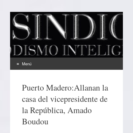
EL SINDICAL
Periodismo Inteligente
Menú
Ir
al
Puerto Madero:Allanan la
contenido
casa del vicepresidente de
la República, Amado
Boudou