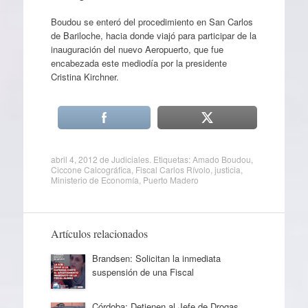
Boudou se enteró del procedimiento en San Carlos
de Bariloche, hacia donde viajó para participar de la
inauguración del nuevo Aeropuerto, que fue
encabezada este mediodía por la presidente
Cristina Kirchner.
abril 4, 2012
de
Judiciales
. Etiquetas:
Amado Boudou
,
Ciccone Calcográfica
,
Fiscal Carlos Rívolo
,
justicia
,
Ministerio de Economía
,
Puerto Madero
Artículos relacionados
Brandsen: Solicitan la inmediata
suspensión de una Fiscal
Córdoba: Detienen al Jefe de Drogas