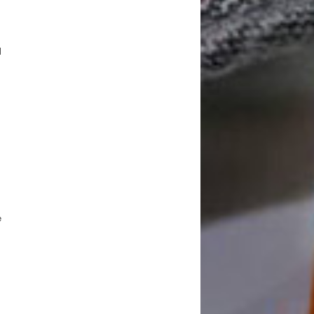
l
l
e