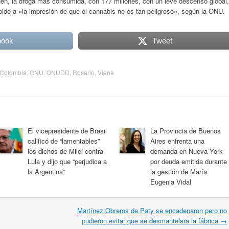
en, la droga más consumida, con 177 millones, con un leve descenso global,
o a «la impresión de que el cannabis no es tan peligroso», según la ONU.
book
Tweet
Colombia
,
ONU
,
ONUDD
,
Rosario
,
Viena
El vicepresidente de Brasil
La Provincia de Buenos
calificó de “lamentables”
Aires enfrenta una
los dichos de Milei contra
demanda en Nueva York
Lula y dijo que “perjudica a
por deuda emitida durante
la Argentina”
la gestión de María
Eugenia Vidal
Martínez:Obreros de Paty se encadenaron pero no
pudieron evitar que se desmantelara la fábrica
→