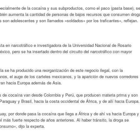
pecialmente de la cocaína y sus subproductos, como el paco (pasta base), s
mbién aumenta la cantidad de personas de bajos recursos que consumen drog
s son adolescentes y son llamados «soldados» por los traficantes», reflejan.
ta en narcotráfico e investigadora de la Universidad Nacional de Rosario
xico, pero se ha insertado dentro del circuito del narcotráfico con mayor
 la se ha producido una reorganización de este negocio ilegal, con la
anos, el auge de los carteles mexicanos, y la aparición de nuevos corredores
 van hacia Europa además de Asia.
s de cocaína van desde Colombia y Perú, que producen materia prima y son
Paraguay y Brasil, hacia la costa occidental de África, y de allí hacia Europa.
guay, por donde pasa la cocaína que llega a África y de ahí va hacia Europa y
 más fuerte respecto de años anteriores. Al haber tránsito, la droga se
nsumo», dijo la experta.