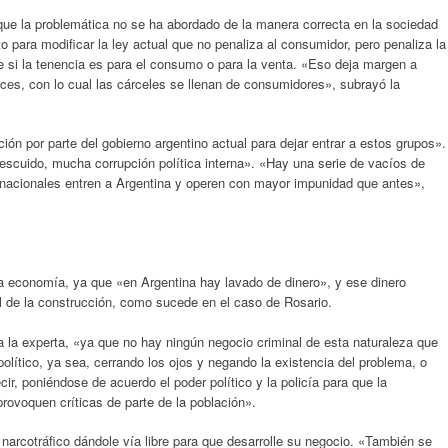
ue la problemática no se ha abordado de la manera correcta en la sociedad
o para modificar la ley actual que no penaliza al consumidor, pero penaliza la
re si la tenencia es para el consumo o para la venta. «Eso deja margen a
eces, con lo cual las cárceles se llenan de consumidores», subrayó la
ón por parte del gobierno argentino actual para dejar entrar a estos grupos».
scuido, mucha corrupción política interna». «Hay una serie de vacíos de
rnacionales entren a Argentina y operen con mayor impunidad que antes»,
 la economía, ya que «en Argentina hay lavado de dinero», y ese dinero
l de la construcción, como sucede en el caso de Rosario.
úa la experta, «ya que no hay ningún negocio criminal de esta naturaleza que
olítico, ya sea, cerrando los ojos y negando la existencia del problema, o
ir, poniéndose de acuerdo el poder político y la policía para que la
provoquen críticas de parte de la población».
 narcotráfico dándole vía libre para que desarrolle su negocio. «También se