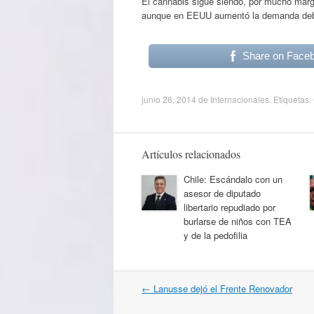
El cannabis sigue siendo, por mucho marg
aunque en EEUU aumentó la demanda debid
Share on Face
junio 26, 2014
de
Internacionales
. Etiquetas:
Artículos relacionados
Chile: Escándalo con un
asesor de diputado
libertario repudiado por
burlarse de niños con TEA
y de la pedofilia
Navegación
←
Lanusse dejó el Frente Renovador
por