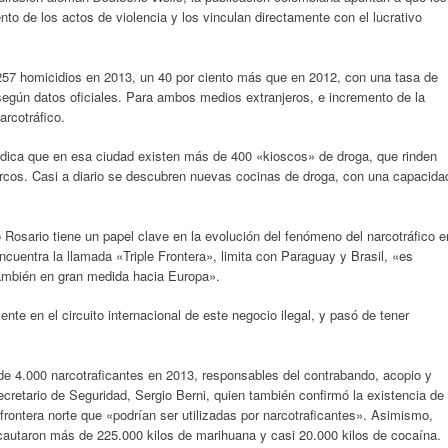
to de los actos de violencia y los vinculan directamente con el lucrativo
257 homicidios en 2013, un 40 por ciento más que en 2012, con una tasa de
egún datos oficiales. Para ambos medios extranjeros, e incremento de la
arcotráfico.
ndica que en esa ciudad existen más de 400 «kioscos» de droga, que rinden
arcos. Casi a diario se descubren nuevas cocinas de droga, con una capacida
 Rosario tiene un papel clave en la evolución del fenómeno del narcotráfico e
cuentra la llamada «Triple Frontera», limita con Paraguay y Brasil, «es
también en gran medida hacia Europa».
ente en el circuito internacional de este negocio ilegal, y pasó de tener
e 4.000 narcotraficantes en 2013, responsables del contrabando, acopio y
cretario de Seguridad, Sergio Berni, quien también confirmó la existencia de
a frontera norte que «podrían ser utilizadas por narcotraficantes». Asimismo,
cautaron más de 225.000 kilos de marihuana y casi 20.000 kilos de cocaína.