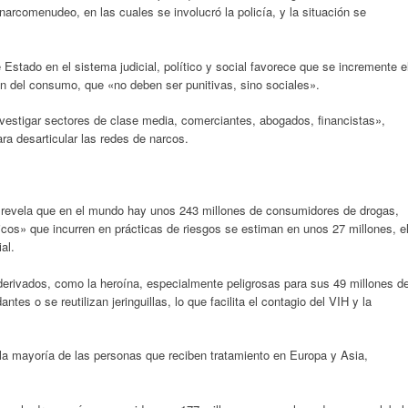
narcomenudeo, en las cuales se involucró la policía, y la situación se
Estado en el sistema judicial, político y social favorece que se incremente e
ión del consumo, que «no deben ser punitivas, sino sociales».
investigar sectores de clase media, comerciantes, abogados, financistas»,
para desarticular las redes de narcos.
a revela que en el mundo hay unos 243 millones de consumidores de drogas,
os» que incurren en prácticas de riesgos se estiman en unos 27 millones, e
al.
derivados, como la heroína, especialmente peligrosas para sus 49 millones d
s o se reutilizan jeringuillas, lo que facilita el contagio del VIH y la
la mayoría de las personas que reciben tratamiento en Europa y Asia,