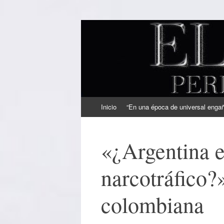
EL SINDICAL
Periodismo Inteligente
Ir
Inicio
“En una época de universal engaño
al
contenido
«¿Argentina e
narcotráfico?»
colombiana