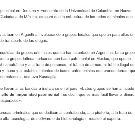
r principal en Derecho y Economía de la Universidad de Columbia, en Nueva
n Ciudadana de México, aseguró que la estructura de las redes criminales que
es actúan en Argentina involucrando a grupos locales que operan para ellos en
 de transporte de las drogas.
ranquicias de grupos criminales que se han asentado en Argentina, tanto grup
como grupos latinoamericanos con base patrimonial en México, que operan
narcotráfico y a la trata de personas, al tráfico de armas, al tráfico ilegal de
ra y fauna y al establecimientos de bases patrimoniales comprando tierras, qu
 detectados», sostuvo Buscaglia.
e llevan a las bandas a instalarse en el país. «Estos grupos se han afincado
 alto de ‘impunidad patrimonial’
, es decir, que es más fácil llevar el dinero
s esperados».
resas criminales que se dedican al contrabando, a la piratería, a la trata de
 alta tecnología, de software o de biotecnología», recalcó el experto.