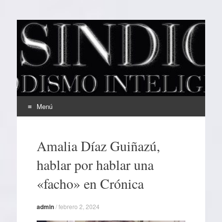
EL SINDICAL
Periodismo Inteligente
Menú
Ir
al
Amalia Díaz Guiñazú,
contenido
hablar por hablar una
«facho» en Crónica
admin
/
febrero 2, 2024