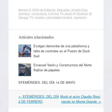
febrero 2, 2024
de
Editorial
. Etiquetas:
Amalia Díaz
Guiñazú
,
conductora
,
Crónica TV
,
diario El Sindical
,
El
Garage TV
,
modelo
,
periodistas heridos
,
represión
Artículos relacionados
Exolgan derrumbe de una plataforma y
falta de controles en el Puerto de Dock
Sud
Emanuel Verón y Constructora del Norte
flojitos de papeles
EFEMÉRIDES: DEL DÍA 14 DE MAYO
Navegación
←
EFEMÉRIDES: DEL DÍA
Murió el actor Claudio Rissi,
por
2 DE FEBRERO
nacido en Monte Grande
→
artículos