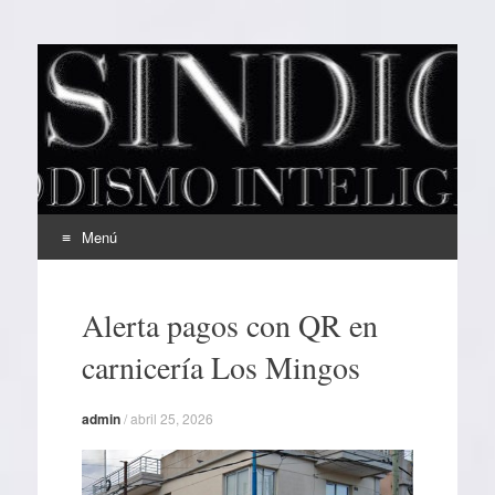
EL SINDICAL
Periodismo Inteligente
Menú
Ir
al
Alerta pagos con QR en
contenido
carnicería Los Mingos
admin
/
abril 25, 2026