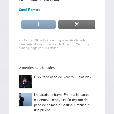
Cami Romero
abril 25, 2026
de
Opinión
. Etiquetas:
Avellaneda
,
carnicería
,
diario El Sindical
,
facturación
,
Gerli
,
Los
Mingos
,
pago con QR
,
ticket
Artículos relacionados
El extraño caso del vocero «Pelotudo»
La patada de burro: En toda la causa
cuadernos no hay ningún registro de
pago de coimas a Cristina Kirchner, ni
una prueba …