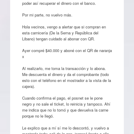
poder así recuperar el dinero con el banco.
Por mi parte, no vuelvo más.
Hola vecinos, vengo a alertar que si compran en
esta carnicería (De la Serna y República del
Libano) tengan cuidado al abonar con QR.
Ayer compré $40.000 y aboné con el QR de naranja
x
Al realizarlo, me toma la transacción y lo abona.
Me descuenta el dinero y da el comprobante (todo
esto con el teléfono en el mostrador a la vista de la
cajera).
Cuando confirma el pago, el posnet se le pone
negro y no sale el ticket, lo reinicia y tampoco. Ahí
me indica que no lo tomó y que devuelva la carne
porque no le llegó.
Le explico que a mí sí me lo descontó, y vuelvo a
mostrarle todo: sali de la app, ingresé frente a ella