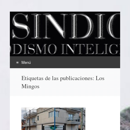
EL SINDICAL
Periodismo Inteligente
Menú
Ir
Etiquetas de las publicaciones:
Los
al
Mingos
contenido