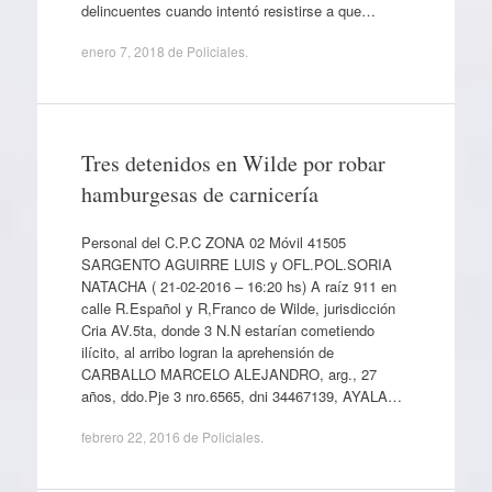
delincuentes cuando intentó resistirse a que…
enero 7, 2018
de
Policiales
.
Tres detenidos en Wilde por robar
hamburgesas de carnicería
Personal del C.P.C ZONA 02 Móvil 41505
SARGENTO AGUIRRE LUIS y OFL.POL.SORIA
NATACHA ( 21-02-2016 – 16:20 hs) A raíz 911 en
calle R.Español y R,Franco de Wilde, jurisdicción
Cria AV.5ta, donde 3 N.N estarían cometiendo
ilícito, al arribo logran la aprehensión de
CARBALLO MARCELO ALEJANDRO, arg., 27
años, ddo.Pje 3 nro.6565, dni 34467139, AYALA…
febrero 22, 2016
de
Policiales
.