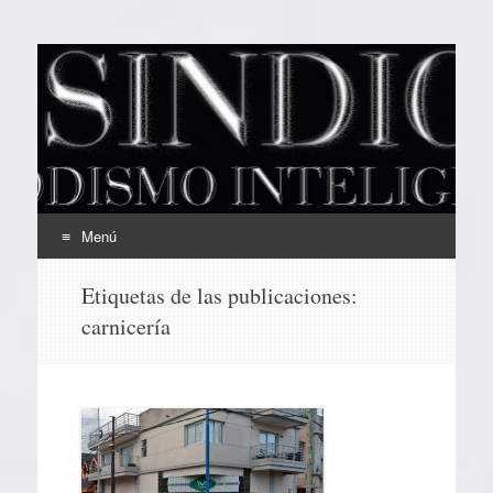
EL SINDICAL
Periodismo Inteligente
Menú
Ir
Etiquetas de las publicaciones:
al
carnicería
contenido