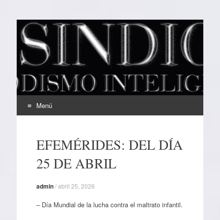
EL SINDICAL
Periodismo Inteligente
Menú
Ir
al
EFEMÉRIDES: DEL DÍA
contenido
25 DE ABRIL
admin
/
abril 25, 2026
– Día Mundial de la lucha contra el maltrato infantil.