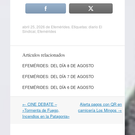
abril 25, 2026
de
Efemérides
. Etiquetas:
diario El
Sindical
,
Efemérides
Artículos relacionados
EFEMÉRIDES: DEL DÍA 8 DE AGOSTO
EFEMÉRIDES: DEL DÍA 7 DE AGOSTO
EFEMÉRIDES: DEL DÍA 6 DE AGOSTO
Navegación
←
CINE DEBATE –
Alerta pagos con QR en
por
«Tormenta de Fuego,
carnicería Los Mingos
→
artículos
Incendios en la Patagonia»