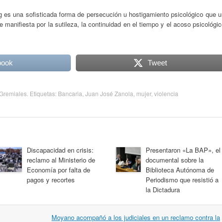
es una sofisticada forma de persecución u hostigamiento psicológico que u
manifiesta por la sutileza, la continuidad en el tiempo y el acoso psicológi
book
Tweet
Gremiales
. Etiquetas:
Bancaria
,
Juan José Zanola
,
mujer
,
violencia
Discapacidad en crisis:
Presentaron «La BAP», el
reclamo al Ministerio de
documental sobre la
Economía por falta de
Biblioteca Autónoma de
pagos y recortes
Periodismo que resistió a
la Dictadura
Moyano acompañó a los judiciales en un reclamo contra la