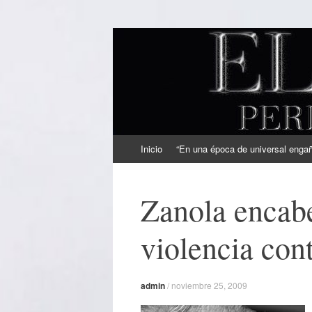
EL SINDICAL
Periodismo Inteligente
Ir
Inicio
“En una época de universal engaño
al
contenido
Zanola encabe
violencia con
admin
/
noviembre 25, 2009