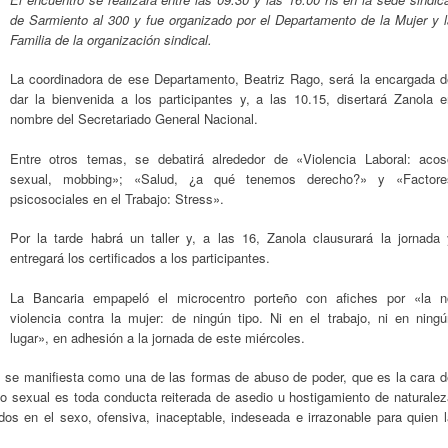
de Sarmiento al 300 y fue organizado por el Departamento de la Mujer y l
Familia de la organización sindical.
La coordinadora de ese Departamento, Beatriz Rago, será la encargada d
dar la bienvenida a los participantes y, a las 10.15, disertará Zanola e
nombre del Secretariado General Nacional.
Entre otros temas, se debatirá alrededor de «Violencia Laboral: acos
sexual, mobbing»; «Salud, ¿a qué tenemos derecho?» y «Factore
psicosociales en el Trabajo: Stress».
Por la tarde habrá un taller y, a las 16, Zanola clausurará la jornada 
entregará los certificados a los participantes.
La Bancaria empapeló el microcentro porteño con afiches por «la n
violencia contra la mujer: de ningún tipo. Ni en el trabajo, ni en ningú
lugar», en adhesión a la jornada de este miércoles.
al se manifiesta como una de las formas de abuso de poder, que es la cara 
oso sexual es toda conducta reiterada de asedio u hostigamiento de naturale
s en el sexo, ofensiva, inaceptable, indeseada e irrazonable para quien l