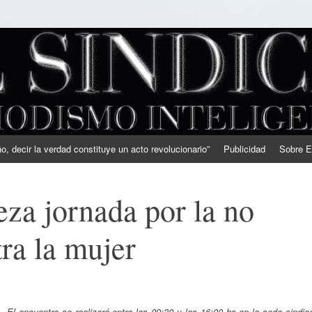
, decir la verdad constituye un acto revolucionario”
Publicidad
Sobre E
za jornada por la no
tra la mujer
El encuentro se realizará entre las 09:30 y las 16:00 hs en la sede sindic