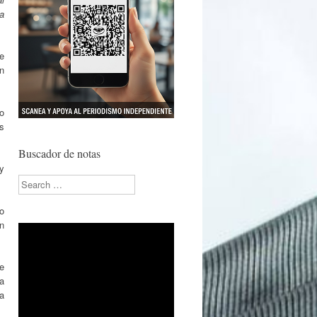
a
e
n
o
s
Buscador de notas
y
Search
o
n
de
za
a