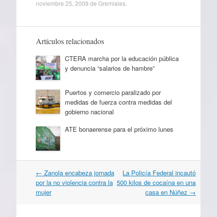
noviembre 25, 2009
de
Gremiales
.
Artículos relacionados
CTERA marcha por la educación pública
y denuncia “salarios de hambre”
Puertos y comercio paralizado por
medidas de fuerza contra medidas del
gobierno nacional
ATE bonaerense para el próximo lunes
Navegación
←
Zanola encabeza jornada
La Policía Federal incautó
por
por la no violencia contra la
500 kilos de cocaína en una
artículos
mujer
casa en Núñez
→