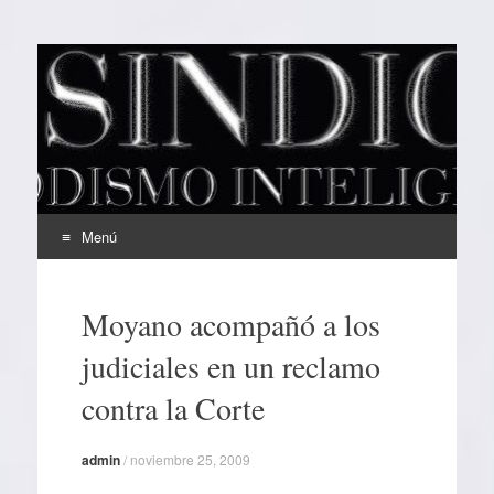
EL SINDICAL
Periodismo Inteligente
Menú
Ir
al
Moyano acompañó a los
contenido
judiciales en un reclamo
contra la Corte
admin
/
noviembre 25, 2009