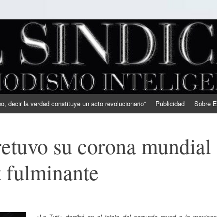
, decir la verdad constituye un acto revolucionario”
Publicidad
Sobre E
retuvo su corona mundial
 fulminante
«La Tuti» derribó en el inicio del segundo round a la mexican