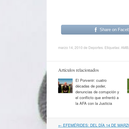
Share on Face
marzo 14, 2010
de
Deportes
. Etiquetas:
AMB
Artículos relacionados
El Porvenir: cuatro
décadas de poder,
denuncias de corrupción y
el conflicto que enfrentó a
la AFA con la Justicia
Navegación
←
EFEMÉRIDES: DEL DÍA 14 DE MARZ