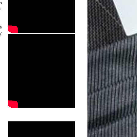
a
e.
ue
 y