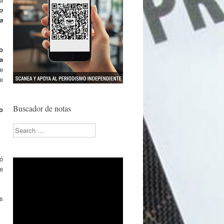
lo
a
o
a
e
de
Buscador de notas
o
Search
ó
se
s