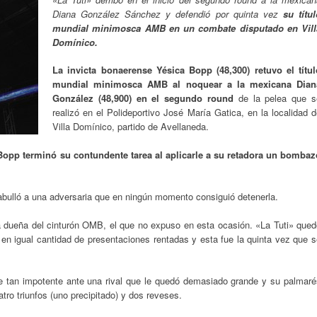
Diana González Sánchez y defendió por quinta vez
su títu
mundial minimosca AMB en un combate disputado en Vill
Domínico.
La invicta bonaerense Yésica Bopp (48,300) retuvo el títul
mundial minimosca AMB al noquear a la mexicana Dian
González (48,900) en el segundo round
de la pelea que s
realizó en el Polideportivo José María Gatica, en la localidad 
Villa Domínico, partido de Avellaneda.
Bopp terminó su contundente tarea al aplicarle a su retadora un bombaz
pabulló a una adversaria que en ningún momento consiguió detenerla.
 dueña del cinturón OMB, el que no expuso en esta ocasión. «La Tuti» qued
en igual cantidad de presentaciones rentadas y esta fue la quinta vez que 
se tan impotente ante una rival que le quedó demasiado grande y su palmaré
tro triunfos (uno precipitado) y dos reveses.