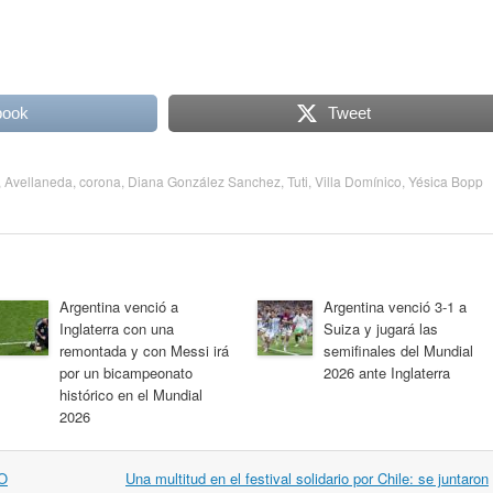
book
Tweet
,
Avellaneda
,
corona
,
Diana González Sanchez
,
Tuti
,
Villa Domínico
,
Yésica Bopp
Argentina venció a
Argentina venció 3-1 a
Inglaterra con una
Suiza y jugará las
remontada y con Messi irá
semifinales del Mundial
por un bicampeonato
2026 ante Inglaterra
histórico en el Mundial
2026
O
Una multitud en el festival solidario por Chile: se juntaron