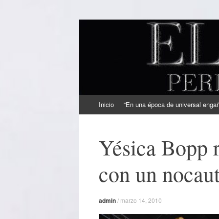
EL SINDICAL
Periodismo Inteligente
Ir
Inicio
“En una época de universal engaño
al
contenido
Yésica Bopp 
con un nocaut
admin
/
marzo 14, 2010