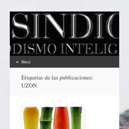
EL SINDICAL
Periodismo Inteligente
Menú
Ir
Etiquetas de las publicaciones:
al
UZON
contenido