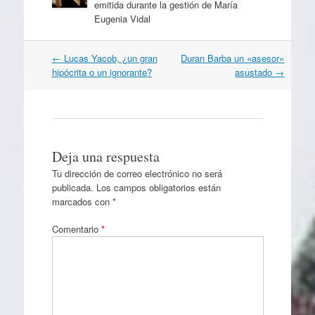
emitida durante la gestión de María
Eugenia Vidal
Navegación
←
Lucas Yacob, ¿un gran
Duran Barba un «asesor»
por
hipócrita o un ignorante?
asustado
→
artículos
Deja una respuesta
Tu dirección de correo electrónico no será
publicada.
Los campos obligatorios están
marcados con
*
Comentario
*