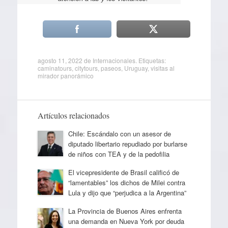
agosto 11, 2022
de
Internacionales
. Etiquetas:
caminatours
,
citytours
,
paseos
,
Uruguay
,
visitas al
mirador panorámico
Artículos relacionados
Chile: Escándalo con un asesor de
diputado libertario repudiado por burlarse
de niños con TEA y de la pedofilia
El vicepresidente de Brasil calificó de
“lamentables” los dichos de Milei contra
Lula y dijo que “perjudica a la Argentina”
La Provincia de Buenos Aires enfrenta
una demanda en Nueva York por deuda