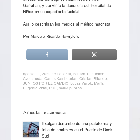
Garrahan, y convirtió la denuncia del Hospital de
Niños en un expediente judicial.
Así lo describían los medios al médico macrista.
Por Marcelo Ricardo Hawrylciw
agosto 11, 2022
de
Editorial
,
Política
. Etiquetas:
Avellaneda
,
Carlos Kambourian
,
Cristian Ritondo
,
JUNTOS POR EL CAMBIO
,
Lucas Yacob
,
María
Eugenia Vidal
,
PRO
,
salud pública
Artículos relacionados
Exolgan derrumbe de una plataforma y
falta de controles en el Puerto de Dock
Sud