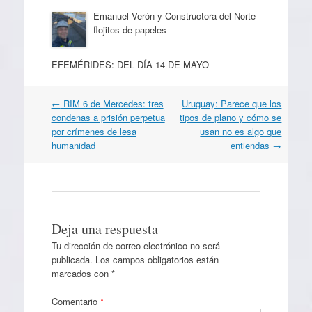
Emanuel Verón y Constructora del Norte
flojitos de papeles
EFEMÉRIDES: DEL DÍA 14 DE MAYO
Navegación
←
RIM 6 de Mercedes: tres
Uruguay: Parece que los
por
condenas a prisión perpetua
tipos de plano y cómo se
artículos
por crímenes de lesa
usan no es algo que
humanidad
entiendas
→
Deja una respuesta
Tu dirección de correo electrónico no será
publicada.
Los campos obligatorios están
marcados con
*
Comentario
*