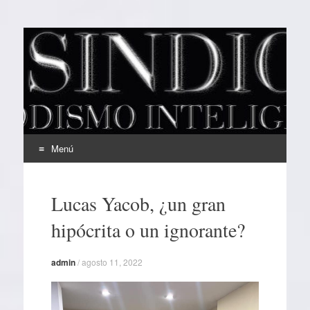
EL SINDICAL
Periodismo Inteligente
Menú
Ir
al
Lucas Yacob, ¿un gran
contenido
hipócrita o un ignorante?
admin
/
agosto 11, 2022