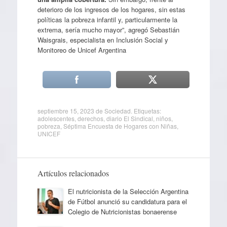
deterioro de los ingresos de los hogares, sin estas
políticas la pobreza infantil y, particularmente la
extrema, sería mucho mayor”, agregó Sebastián
Waisgrais, especialista en Inclusión Social y
Monitoreo de Unicef Argentina
septiembre 15, 2023
de
Sociedad
. Etiquetas:
adolescentes
,
derechos
,
diario El Sindical
,
niños
,
pobreza
,
Séptima Encuesta de Hogares con Niñas
,
UNICEF
Artículos relacionados
El nutricionista de la Selección Argentina
de Fútbol anunció su candidatura para el
Colegio de Nutricionistas bonaerense