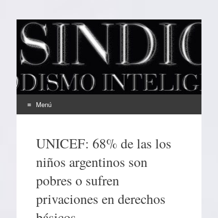
EL SINDICAL
Periodismo Inteligente
Menú
Ir
al
UNICEF: 68% de las los
contenido
niños argentinos son
pobres o sufren
privaciones en derechos
básicos