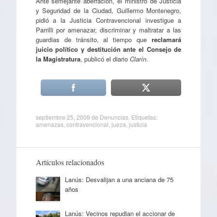
Ante semejante aberración, el ministro de Justicia
y Seguridad de la Ciudad, Guillermo Montenegro,
pidió a la Justicia Contravencional investigue a
Parrilli por amenazar, discriminar y maltratar a las
guardias de tránsito, al tiempo que
reclamará
juicio político y destitución ante el Consejo de
la Magistratura
, publicó el diario
Clarín
.
septiembre 25, 2009
de
Denuncias
. Etiquetas:
amenazas
,
contravencional
,
jueza
,
justicia
Artículos relacionados
Lanús: Desvalijan a una anciana de 75
años
Lanús: Vecinos repudian el accionar de