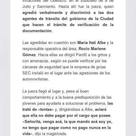
infractores del Obelisco, en el subsuelo de 9 de
Julio y Sarmiento. Hasta allí fue la jueza, quien
agredió verbalmente y discriminó a las dos
agentes de tránsito del gobierno de la Ciudad
que hacen el trámite de verificación de la
documentación
.
Las agredidas en cuestión son
María Itatí Albe
y la
responsable operativa del área,
Rocío Marlene
Gómez
. Hacia ellas se dirigió Parrilli a los gritos y
con amenazas, según se puede verificar por las
cámaras de seguridad que la empresa de grúas
SEC instaló en el lugar ante las agresiones de los
automovilistas.
La jueza llegó al lugar y, pese al buen
comportamiento y a la buena predisposición de las
jóvenes para ayudarla a solucionar el problema,
las
trató de «tontas»
y, dirigiéndose a Albe,
aclaró
que ella no debe pagar por el cargo que posee
.
«
Señorita, venga acá, la que mando acá soy yo,
no tengo que pagar como no pago nunca en la
vida
«, dijo la magistrada.