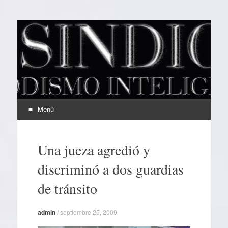
EL SINDICAL
Periodismo Inteligente
Menú
Ir
al
Una jueza agredió y
contenido
discriminó a dos guardias
de tránsito
admin
/
septiembre 25, 2009