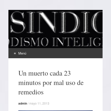
EL SINDICAL
Periodismo Inteligente
Menú
Ir
al
Un muerto cada 23
contenido
minutos por mal uso de
remedios
admin
/
mayo 11, 2013