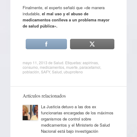
Finalmente, el experto señaló que «de manera
indudable,
el mal uso y el abuso de
medicamentos conlleva a un problema mayor
de salud pública».
mayo 11, 2013
de
Salud
. Etiquetas:
aspirinas
,
consumo
,
medicamentos
,
muerte
,
paracetamol
,
población
,
SAFY
,
Salud
,
ubuprofeno
Artículos relacionados
La Justicia detuvo a las dos ex
funcionarias encargadas de los máximos
organismos de control sobre
medicamentos y el Ministerio de Salud
Nacional está bajo investigación