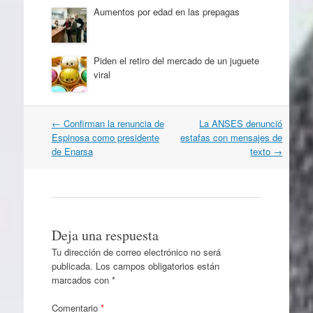
Aumentos por edad en las prepagas
Piden el retiro del mercado de un juguete
viral
Navegación
←
Confirman la renuncia de
La ANSES denunció
por
Espinosa como presidente
estafas con mensajes de
artículos
de Enarsa
texto
→
Deja una respuesta
Tu dirección de correo electrónico no será
publicada.
Los campos obligatorios están
marcados con
*
Comentario
*