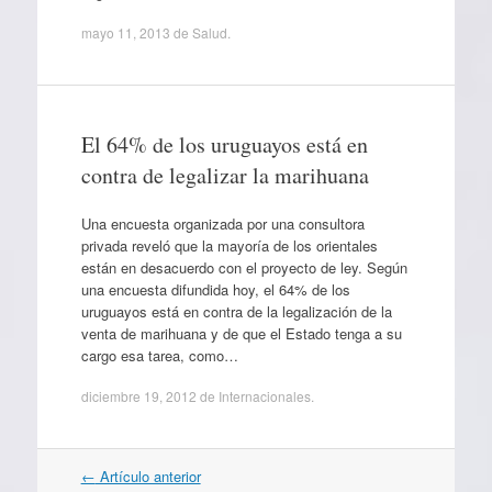
mayo 11, 2013
de
Salud
.
El 64% de los uruguayos está en
contra de legalizar la marihuana
Una encuesta organizada por una consultora
privada reveló que la mayoría de los orientales
están en desacuerdo con el proyecto de ley. Según
una encuesta difundida hoy, el 64% de los
uruguayos está en contra de la legalización de la
venta de marihuana y de que el Estado tenga a su
cargo esa tarea, como…
diciembre 19, 2012
de
Internacionales
.
Navegación
←
Artículo anterior