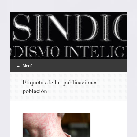
EL SINDICAL
Periodismo Inteligente
Menú
Ir
Etiquetas de las publicaciones:
al
población
contenido