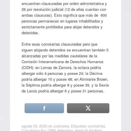
encuentran clausuradas por orden administrativa y
26 por resolución judicial (12 de ellas cuentan con
ambas clausuras). Esto significa que más de 600
personas permanecen en lugares inhabilitados y
estrictamente prohibidos para alojar detenidos y
detenidas.
Entre esas comisarías clausuradas pero que
siguen alojando detenidos se encuentran también 5
alcanzadas por las medidas cautelares de la
Comisión Interamericana de Derechos Humanos
(CIDH): en Lomas de Zamora, la octava podría
albergar sólo 4 personas y posee 24; la Décima
podría albergar 10 y posee 48; en Almirante Brown,
la Séptima podría albergar 8 y posee 39, y la Sexta
de Lanús podría albergar 6 y posee 31 personas.
agosto 25, 2020
de
Judiciales
. Etiquetas:
comisarías
,
Conurbano Sur
,
CPM
,
detenidos
,
diario El Sindical
,