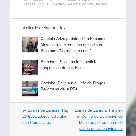
Habeas Corpus Colectivo
,
personal policial
,
testeos
Artículos relacionados
Candela Arizaga defendió a Facundo
Moyano tras el confuso episodio en
Belgrano: “No me hizo nada”
Brandsen: Solicitan la inmediata
suspensión de una Fiscal
Córdoba: Detienen al Jefe de Drogas
Peligrosas de la PFA
Navegación
←
Lomas de Zamora: Hay
Lomas de Zamora: Paro en
por
29 trabajadores judiciales
el Centro de Detención de
artículos
con Coronavirus
Menores por aumento de
casos de Coronavirus
→