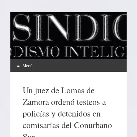
EL SINDICAL
Periodismo Inteligente
Menú
Ir
al
Un juez de Lomas de
contenido
Zamora ordenó testeos a
policías y detenidos en
comisarías del Conurbano
Sur