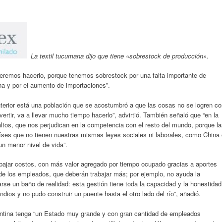
La textil tucumana dijo que tiene «sobrestock de producción».
beremos hacerlo, porque tenemos sobrestock por una falta importante de
a y por el aumento de importaciones”.
terior está una población que se acostumbró a que las cosas no se logren c
evertir, va a llevar mucho tiempo hacerlo”, advirtió. También señaló que “en la
tos, que nos perjudican en la competencia con el resto del mundo, porque l
íses que no tienen nuestras mismas leyes sociales ni laborales, como China 
un menor nivel de vida”.
 bajar costos, con más valor agregado por tiempo ocupado gracias a aportes
de los empleados, que deberán trabajar más; por ejemplo, no ayuda la
rse un baño de realidad: esta gestión tiene toda la capacidad y la honestidad
dios y no pudo construir un puente hasta el otro lado del río”, añadió.
ntina tenga “un Estado muy grande y con gran cantidad de empleados