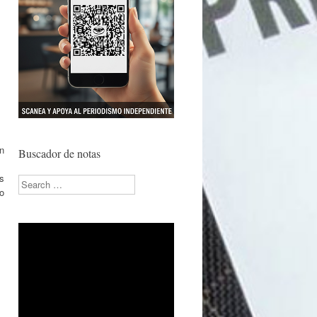
on
Buscador de notas
as
Search
o