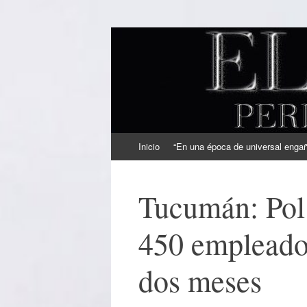
EL SINDICAL
Periodismo Inteligente
Ir
Inicio
“En una época de universal engaño
al
contenido
Tucumán: Pol
450 empleados
dos meses