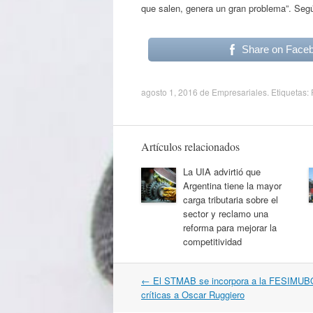
que salen, genera un gran problema”. Segú
Share on Face
agosto 1, 2016
de
Empresariales
. Etiquetas:
Artículos relacionados
La UIA advirtió que
Argentina tiene la mayor
carga tributaria sobre el
sector y reclamo una
reforma para mejorar la
competitividad
Navegación
←
El STMAB se incorpora a la FESIMUB
por
críticas a Oscar Ruggiero
artículos