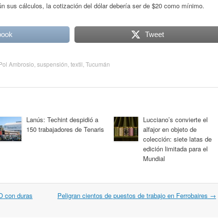
n sus cálculos, la cotización del dólar debería ser de $20 como mínimo.
book
Tweet
Pol Ambrosio
,
suspensión
,
textil
,
Tucumán
Lanús: Techint despidió a
Lucciano’s convierte el
150 trabajadores de Tenaris
alfajor en objeto de
colección: siete latas de
edición limitada para el
Mundial
O con duras
Peligran cientos de puestos de trabajo en Ferrobaires
→