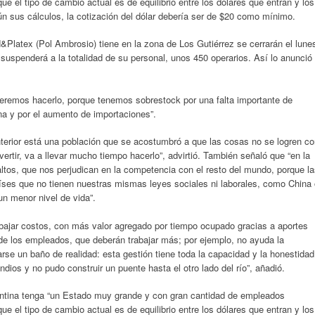
 que el tipo de cambio actual es de equilibrio entre los dólares que entran y los
n sus cálculos, la cotización del dólar debería ser de $20 como mínimo.
N&Platex (Pol Ambrosio) tiene en la zona de Los Gutiérrez se cerrarán el lune
suspenderá a la totalidad de su personal, unos 450 operarios. Así lo anunció
beremos hacerlo, porque tenemos sobrestock por una falta importante de
a y por el aumento de importaciones”.
terior está una población que se acostumbró a que las cosas no se logren c
evertir, va a llevar mucho tiempo hacerlo”, advirtió. También señaló que “en la
tos, que nos perjudican en la competencia con el resto del mundo, porque l
íses que no tienen nuestras mismas leyes sociales ni laborales, como China 
un menor nivel de vida”.
 bajar costos, con más valor agregado por tiempo ocupado gracias a aportes
de los empleados, que deberán trabajar más; por ejemplo, no ayuda la
rse un baño de realidad: esta gestión tiene toda la capacidad y la honestidad
dios y no pudo construir un puente hasta el otro lado del río”, añadió.
ntina tenga “un Estado muy grande y con gran cantidad de empleados
 que el tipo de cambio actual es de equilibrio entre los dólares que entran y los