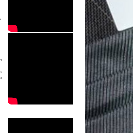
s
on
as
o