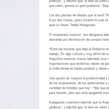
públicos”, y advirtió que “si bien es cierto
que salen, genera un gran problema”. Segú
Las dos plantas de hilados que la textil T
8 por dos meses, plazo durante el cual se 
ayer su titular, Teddy Karagozian.
El empresario sostuvo: “por desgracia de
demanda por disminución de compra intern
“Entre las bombas que dejó el Gobierno an
trabajo. Es algo cultural y muy difícil de r
Argentina tenemos costos laborales muy al
importaciones que recibimos vienen de pa
la India donde es barato producir y tienen 
Una opción es “mejorar la productividad y
de los empresarios, de los gobernantes y 
cantidad de feriados que hay”. “Hay que da
para hacerlo, pero aún está apagando incen
Karagozian cuestionó además que la Arge
públicos”, y advirtió que “si bien es cierto