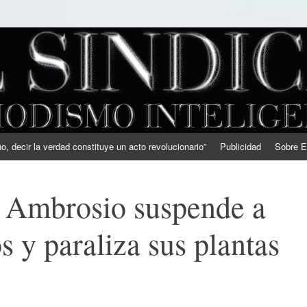
, decir la verdad constituye un acto revolucionario”
Publicidad
Sobre E
 Ambrosio suspende a
 y paraliza sus plantas