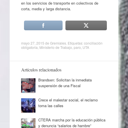
en los servicios de transporte en colectivos de
corta, media y larga distancia.
mayo 27, 2015
de
Gremiales
. Etiquetas:
conciliación
obligatoria
,
Ministerio de Trabajo
,
paro
,
UTA
Artículos relacionados
Brandsen: Solicitan la inmediata
suspensión de una Fiscal
Crece el malestar social, el reclamo
toma las calles
CTERA marcha por la educación pública
y denuncia “salarios de hambre”