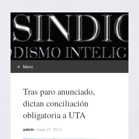
EL SINDICAL
Periodismo Inteligente
Menú
Ir
al
Tras paro anunciado,
contenido
dictan conciliación
obligatoria a UTA
admin
/
mayo 27, 2015