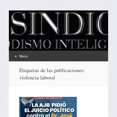
EL SINDICAL
Periodismo Inteligente
Menú
Ir
Etiquetas de las publicaciones:
al
violencia laboral
contenido