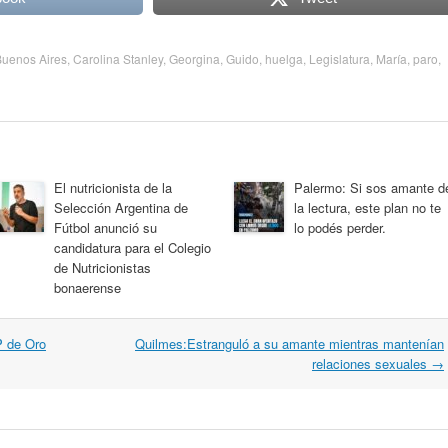
Buenos Aires
,
Carolina Stanley
,
Georgina
,
Guido
,
huelga
,
Legislatura
,
María
,
paro
,
El nutricionista de la
Palermo: Si sos amante d
Selección Argentina de
la lectura, este plan no te
Fútbol anunció su
lo podés perder.
candidatura para el Colegio
de Nutricionistas
bonaerense
P de Oro
Quilmes:Estranguló a su amante mientras mantenían
relaciones sexuales
→