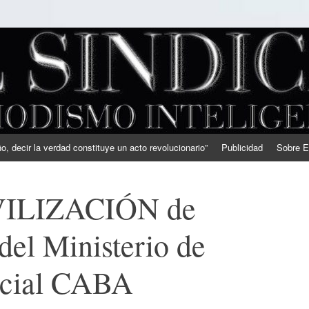
, decir la verdad constituye un acto revolucionario”
Publicidad
Sobre E
ILIZACIÓN de
del Ministerio de
ocial CABA