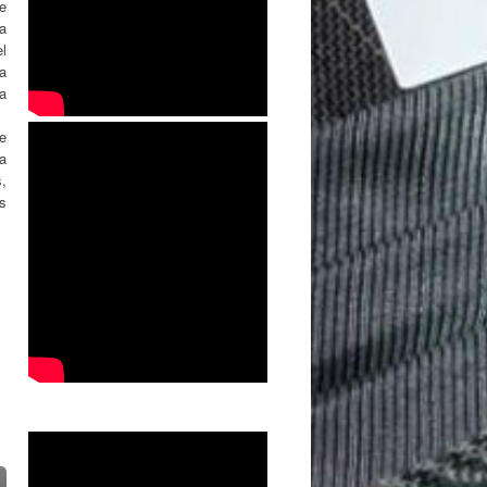
e
la
l
a
la
e
a
,
s