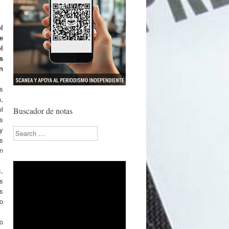
l
e
l
s
n
s
a,
l
Buscador de notas
s
 y
Search
s
n
,
os
as
o
o