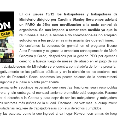
El día jueves 13/12 los trabajadores y trabajadoras de
Ministerio dirigido por Carolina Stanley llevaremos adelant
un PARO de 24hs con movilización a la sede central de
organismo. Se nos impone a tomar esta medida ya que la
reuniones a las que hemos sido convocados/as no arrojaro
soluciones a los problemas más acuciantes que sufrimos.
Denunciamos la persecución gremial en el programa Bueno
Aires Presente y exigimos la inmediata reincorporación de Marí
Georgina y Guido, despedidos por la gestión PRO por ejercer e
derecho a huelga luego de meses de atraso en el pago de su
trabajadores/ras de Ministerio se encuentra contratado/a de forma precaria
negativamente en las políticas públicas y en la atención de los sectores má
/as de Desarrollo Social cobramos los peores salarios de la administració
rgencia y el pase a planta permanente.
a permanente seguimos esperando que nuestras funciones sean reconocidas
rera, y, sin embargo, el reencasillamiento prometido está congelado. Param
r el derecho a la Carrera y para dejar de ser los trabajadores y trabajador
los sectores más
pobres
de la ciudad. Decimos una vez más: el cumplimient
ciudadanas requiere de trabajadores/as con sus derechos cumplidos.
l y las patotas, como la que ingresó al ex hogar Rawson con armas de fueg