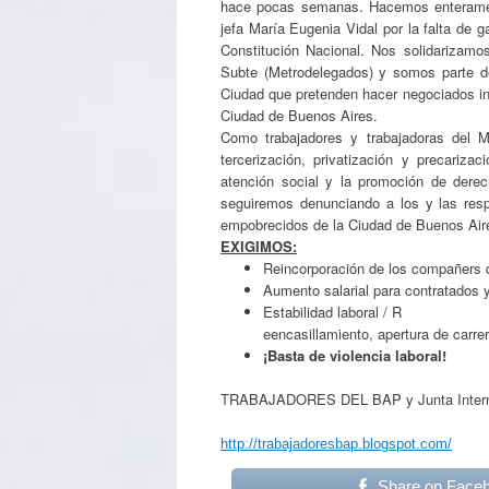
hace pocas semanas. Hacemos enteramente
jefa María Eugenia Vidal por la falta de ga
Constitución Nacional. Nos solidarizam
Subte (Metrodelegados) y somos parte de 
Ciudad que pretenden hacer negociados inm
Ciudad de Buenos Aires.
Como trabajadores y trabajadoras del 
tercerización, privatización y precariz
atención social y la promoción de dere
seguiremos denunciando a los y las respo
empobrecidos de la Ciudad de Buenos Air
EXIGIMOS:
Reincorporación de los compañers 
Aumento salarial para contratados 
Estabilidad laboral / R
eencasillamiento, apertura de carre
¡Basta de violencia laboral!
TRABAJADORES DEL BAP y Junta Interna
http://trabajadoresbap.blogspot.com/
Share on Face