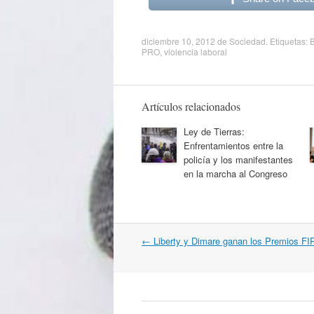
diciembre 10, 2012
de
Sociedad
. Etiquetas:
PRO
,
violencia laboral
Artículos relacionados
Ley de Tierras:
Enfrentamientos entre la
policía y los manifestantes
en la marcha al Congreso
Navegación
←
Liberty y Dimare ganan los Premios FI
por
artículos