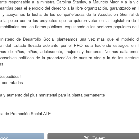
 responsable a la ministra Carolina Stanley, a Mauricio Macri y a la vic
rantías para el ejercicio del derecho a la libre organización, garantizado en 
os y apoyamos la lucha de los compañeros/as de la Asociación Gremial de
la pelea contra los proyectos que se quieren votar en la Legislatura de l
obiliarios con las tierras públicas, expulsando a los sectores populares de 
Ministerio de Desarrollo Social planteamos una vez más que el modelo d
ación del Estado llevado adelante por el PRO está haciendo estragos en l
chos de niños, niñas, adolescente, mujeres y hombres. No nos callaremos
nsables políticas de la precarización de nuestra vida y la de los sectore
es.
despedidos!
y contratadas
ra y aumento del plus ministerial para la planta permanente
 de Promoción Social ATE
book
Tweet