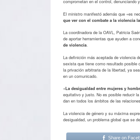
comprometan en el control, denunciando y 
El ministro manifestó además que «es nece
que ver con el combate a la violencia l
La coordinadora de la OAVL, Patricia Saénz
de aportar herramientas que ayuden a conci
de violencia
.
La definición más aceptada de violencia 
sexista que tiene como resultado posible o
la privación arbitraria de la libertad, ya s
en un comunicado.
«
La desigualdad entre mujeres y homb
equitativo y justo. No es posible reducir l
dan en todos los ámbitos de las relacione
La violencia de género y su máxima expre
desigualdad, un problema global que se deb
Share on Face