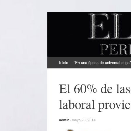
EL SINDICAL
Periodismo Inteligente
Ir
Inicio
“En una época de universal engaño
al
contenido
El 60% de las
laboral provi
admin
/
mayo 23, 2014