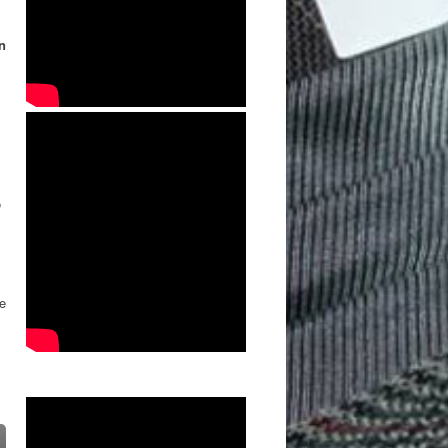
n
o
se