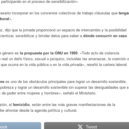
participando en el proceso de sensibilización».
sario incorporar en los convenios colectivos de trabajo cláusulas que
tenga
aboral
«.
, dijo que la jornada proporcionó un espacio de intercambio y la posibilidad
entizar, sensibilizar y brindar datos para saber a
dónde concurrir en caso
de género es
la propuesta por la ONU en 1995
: «Todo acto de violencia
 real un daño físico, sexual o psíquico, incluidas las amenazas, la coerción 
ea que ocurra en la vida pública o en la vida privada», reseñó la cartera laboral
res
es uno de los obstáculos principales para lograr un desarrollo sostenible,
a pobreza y lograr un desarrollo sostenible sin superar las desigualdades que 
s de poder entre mujeres y hombres», señaló el Ministerio.
sión, el
femicidio
, están entre las más graves manifestaciones de la
e afrontar desde la agenda política y cultural.
book
Tweet