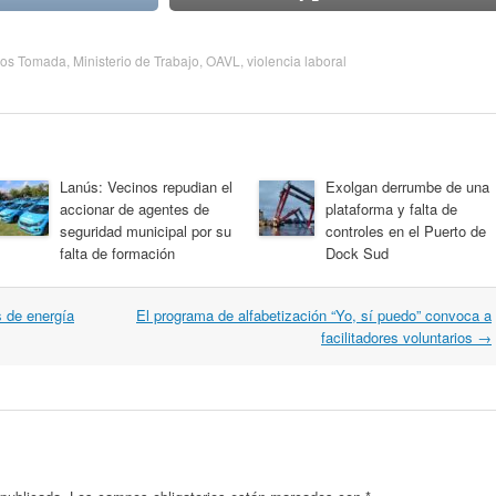
los Tomada
,
Ministerio de Trabajo
,
OAVL
,
violencia laboral
Lanús: Vecinos repudian el
Exolgan derrumbe de una
accionar de agentes de
plataforma y falta de
seguridad municipal por su
controles en el Puerto de
falta de formación
Dock Sud
 de energía
El programa de alfabetización “Yo, sí puedo” convoca a
facilitadores voluntarios
→