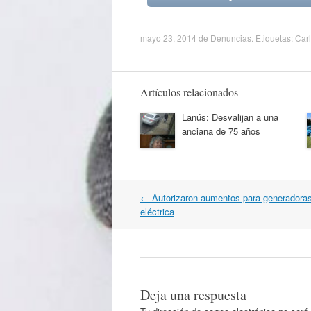
mayo 23, 2014
de
Denuncias
. Etiquetas:
Car
Artículos relacionados
Lanús: Desvalijan a una
anciana de 75 años
Navegación
←
Autorizaron aumentos para generadoras
por
eléctrica
artículos
Deja una respuesta