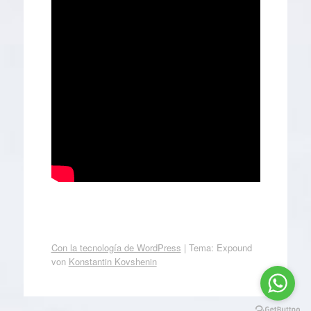
Con la tecnología de WordPress
|
Tema: Expound
von
Konstantin Kovshenin