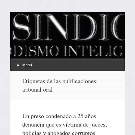
EL SINDICAL
Periodismo Inteligente
Menú
Ir
Etiquetas de las publicaciones:
al
tribunal oral
contenido
Un preso condenado a 25 años
denuncia que es víctima de jueces,
policías y abogados corruptos