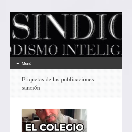
EL SINDICAL
Periodismo Inteligente
Menú
Ir
Etiquetas de las publicaciones:
al
sanción
contenido