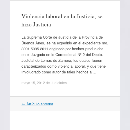
Violencia laboral en la Justicia, se
hizo Justicia
La Suprema Corte de Justicia de la Provincia de
Buenos Aires, se ha expedido en el expediente nro.
3001-5095-2011 originado por hechos producidos
en el Juzgado en lo Correccional Nº 2 del Depto.
Judicial de Lomas de Zamora, los cuales fueron
caracterizados como violencia laboral, y que tiene
involucrado como autor de tales hechos al…
mayo 15, 2012
de
Judiciales
.
Navegación
←
Artículo anterior
por
artículos