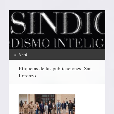
EL SINDICAL
Periodismo Inteligente
Menú
Ir
Etiquetas de las publicaciones:
San
al
Lorenzo
contenido