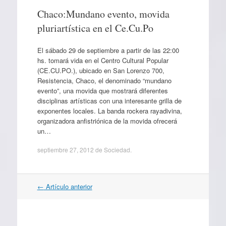
Chaco:Mundano evento, movida
pluriartística en el Ce.Cu.Po
El sábado 29 de septiembre a partir de las 22:00
hs. tomará vida en el Centro Cultural Popular
(CE.CU.PO.), ubicado en San Lorenzo 700,
Resistencia, Chaco, el denominado “mundano
evento”, una movida que mostrará diferentes
disciplinas artísticas con una interesante grilla de
exponentes locales. La banda rockera rayadivina,
organizadora anfistriónica de la movida ofrecerá
un…
septiembre 27, 2012
de
Sociedad
.
Navegación
←
Artículo anterior
por
artículos