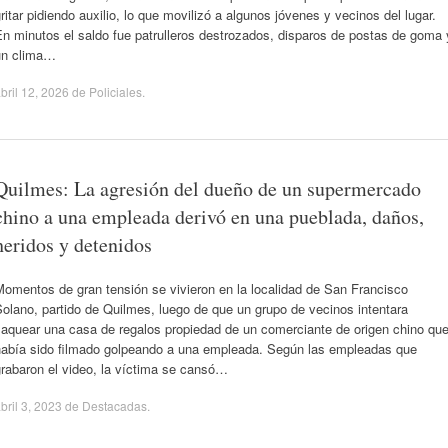
ritar pidiendo auxilio, lo que movilizó a algunos jóvenes y vecinos del lugar.
n minutos el saldo fue patrulleros destrozados, disparos de postas de goma 
un clima…
bril 12, 2026
de
Policiales
.
Quilmes: La agresión del dueño de un supermercado
chino a una empleada derivó en una pueblada, daños,
heridos y detenidos
omentos de gran tensión se vivieron en la localidad de San Francisco
olano, partido de Quilmes, luego de que un grupo de vecinos intentara
saquear una casa de regalos propiedad de un comerciante de origen chino qu
había sido filmado golpeando a una empleada. Según las empleadas que
rabaron el video, la víctima se cansó…
bril 3, 2023
de
Destacadas
.