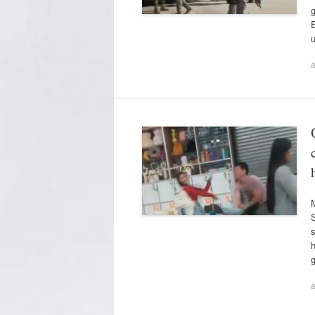
g
E
a
M
S
g
a