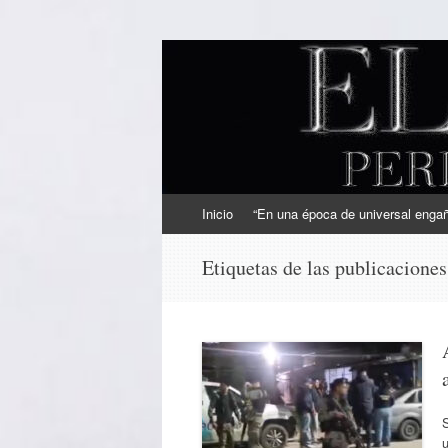
EL SINDICAL
Periodismo Inteligente
Ir
Inicio
“En una época de universal engaño
al
contenido
Etiquetas de las publicacione
S