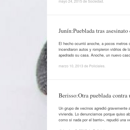
mayo 24, 2015
de
Sociedad
.
Junín:Pueblada tras asesinato
El hecho ocurrió anoche, a pocos metros d
incendiaron autos y rompieron vidrios de l
apedrado su casa. Anoche, un nuevo caso 
marzo 10, 2013
de
Policiales
.
Berisso:Otra pueblada contra 
Un grupo de vecinos agredió gravemente a 
vivienda. Lo denunciamos porque quiso abu
como si nada por el barrio», repudió una 