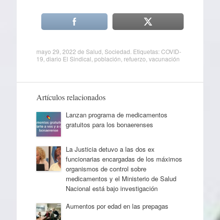
mayo 29, 2022
de
Salud
,
Sociedad
. Etiquetas:
COVID-
19
,
diario El Sindical
,
población
,
refuerzo
,
vacunación
Artículos relacionados
Lanzan programa de medicamentos
gratuitos para los bonaerenses
La Justicia detuvo a las dos ex
funcionarias encargadas de los máximos
organismos de control sobre
medicamentos y el Ministerio de Salud
Nacional está bajo investigación
Aumentos por edad en las prepagas