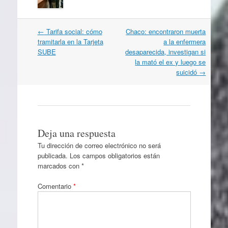
Navegación
←
Tarifa social: cómo
Chaco: encontraron muerta
por
tramitarla en la Tarjeta
a la enfermera
artículos
SUBE
desaparecida, investigan si
la mató el ex y luego se
suicidó
→
Deja una respuesta
Tu dirección de correo electrónico no será
publicada.
Los campos obligatorios están
marcados con
*
Comentario
*