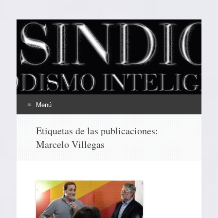
EL SINDICAL
Periodismo Inteligente
Menú
Ir
Etiquetas de las publicaciones:
al
Marcelo Villegas
contenido