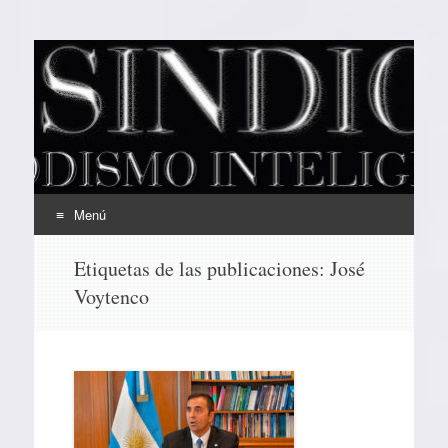
EL SINDICAL
Periodismo Inteligente
Menú
Ir
Etiquetas de las publicaciones:
José
al
Voytenco
contenido