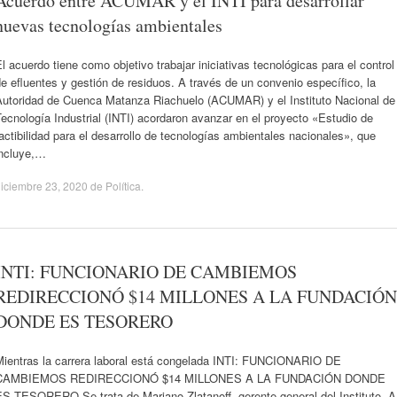
Acuerdo entre ACUMAR y el INTI para desarrollar
nuevas tecnologías ambientales
l acuerdo tiene como objetivo trabajar iniciativas tecnológicas para el control
e efluentes y gestión de residuos. A través de un convenio específico, la
Autoridad de Cuenca Matanza Riachuelo (ACUMAR) y el Instituto Nacional de
ecnología Industrial (INTI) acordaron avanzar en el proyecto «Estudio de
actibilidad para el desarrollo de tecnologías ambientales nacionales», que
incluye,…
iciembre 23, 2020
de
Política
.
INTI: FUNCIONARIO DE CAMBIEMOS
REDIRECCIONÓ $14 MILLONES A LA FUNDACIÓN
DONDE ES TESORERO
Mientras la carrera laboral está congelada INTI: FUNCIONARIO DE
CAMBIEMOS REDIRECCIONÓ $14 MILLONES A LA FUNDACIÓN DONDE
ES TESORERO Se trata de Mariano Zlatanoff, gerente general del Instituto. A