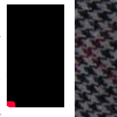
e
l
n