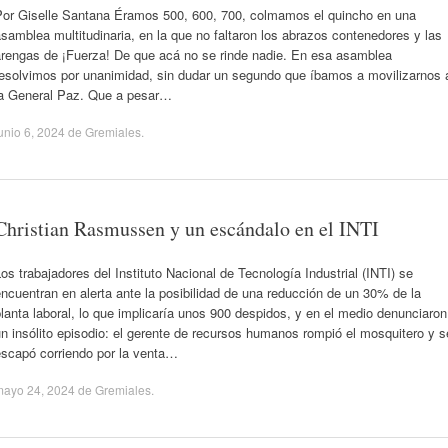
Por Giselle Santana Éramos 500, 600, 700, colmamos el quincho en una
samblea multitudinaria, en la que no faltaron los abrazos contenedores y las
arengas de ¡Fuerza! De que acá no se rinde nadie. En esa asamblea
resolvimos por unanimidad, sin dudar un segundo que íbamos a movilizarnos 
la General Paz. Que a pesar…
unio 6, 2024
de
Gremiales
.
Christian Rasmussen y un escándalo en el INTI
os trabajadores del Instituto Nacional de Tecnología Industrial (INTI) se
ncuentran en alerta ante la posibilidad de una reducción de un 30% de la
lanta laboral, lo que implicaría unos 900 despidos, y en el medio denunciaron
n insólito episodio: el gerente de recursos humanos rompió el mosquitero y s
escapó corriendo por la venta…
mayo 24, 2024
de
Gremiales
.