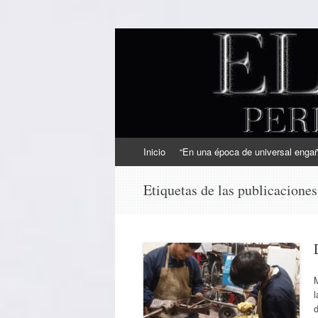
EL SINDICAL
Periodismo Inteligente
Ir
Inicio
“En una época de universal engaño
al
contenido
Etiquetas de las publicacione
l
d