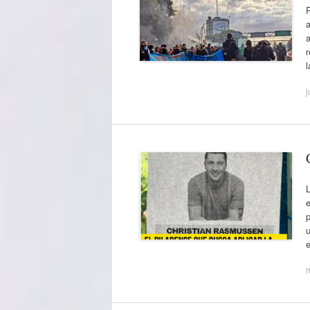
a
j
L
e
p
u