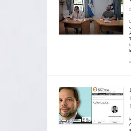
E
d
T
f
d