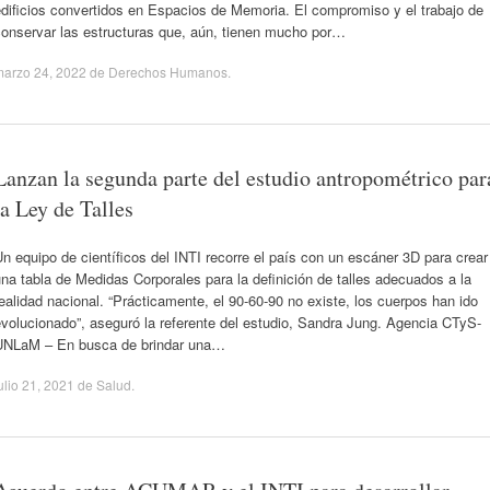
dificios convertidos en Espacios de Memoria. El compromiso y el trabajo de
conservar las estructuras que, aún, tienen mucho por…
marzo 24, 2022
de
Derechos Humanos
.
Lanzan la segunda parte del estudio antropométrico par
la Ley de Talles
n equipo de científicos del INTI recorre el país con un escáner 3D para crear
na tabla de Medidas Corporales para la definición de talles adecuados a la
ealidad nacional. “Prácticamente, el 90-60-90 no existe, los cuerpos han ido
volucionado”, aseguró la referente del estudio, Sandra Jung. Agencia CTyS-
UNLaM – En busca de brindar una…
ulio 21, 2021
de
Salud
.