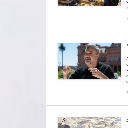
f
A
o
d
j