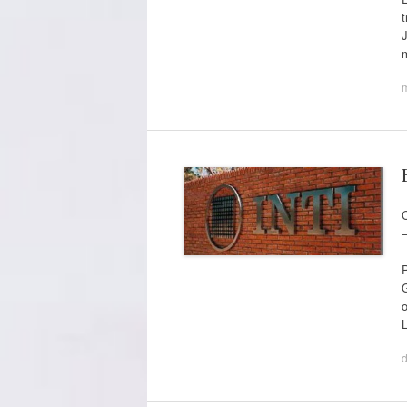
t
J
P
o
L
d