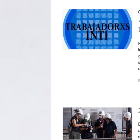
l
s
d
d