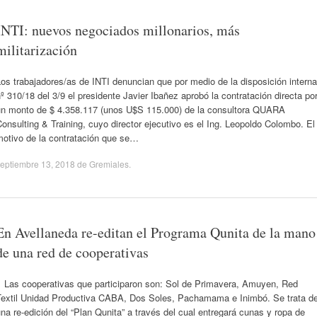
INTI: nuevos negociados millonarios, más
militarización
os trabajadores/as de INTI denuncian que por medio de la disposición interna
º 310/18 del 3/9 el presidente Javier Ibañez aprobó la contratación directa po
un monto de $ 4.358.117 (unos U$S 115.000) de la consultora QUARA
onsulting & Training, cuyo director ejecutivo es el Ing. Leopoldo Colombo. El
motivo de la contratación que se…
eptiembre 13, 2018
de
Gremiales
.
En Avellaneda re-editan el Programa Qunita de la mano
de una red de cooperativas
Las cooperativas que participaron son: Sol de Primavera, Amuyen, Red
Textil Unidad Productiva CABA, Dos Soles, Pachamama e Inimbó. Se trata d
na re-edición del “Plan Qunita” a través del cual entregará cunas y ropa de