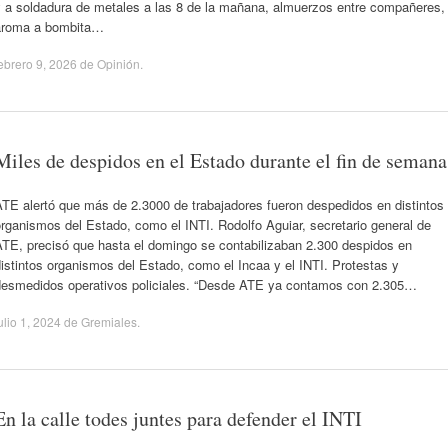
y a soldadura de metales a las 8 de la mañana, almuerzos entre compañeres,
aroma a bombita…
ebrero 9, 2026
de
Opinión
.
Miles de despidos en el Estado durante el fin de semana
TE alertó que más de 2.3000 de trabajadores fueron despedidos en distintos
rganismos del Estado, como el INTI. Rodolfo Aguiar, secretario general de
ATE, precisó que hasta el domingo se contabilizaban 2.300 despidos en
istintos organismos del Estado, como el Incaa y el INTI. Protestas y
desmedidos operativos policiales. “Desde ATE ya contamos con 2.305…
ulio 1, 2024
de
Gremiales
.
En la calle todes juntes para defender el INTI