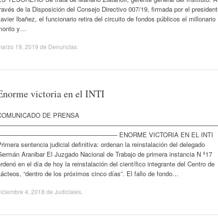
ravés de la Disposición del Consejo Directivo 007/19, firmada por el presiden
avier Ibañez, el funcionario retira del circuito de fondos públicos el millonario
monto y…
marzo 19, 2019
de
Denuncias
.
Enorme victoria en el INTI
COMUNICADO DE PRENSA
——————————————————————————————————
——————————————————— ENORME VICTORIA EN EL INTI
rimera sentencia judicial definitiva: ordenan la reinstalación del delegado
Germán Aranibar El Juzgado Nacional de Trabajo de primera instancia N º17
rdenó en el día de hoy la reinstalación del científico integrante del Centro de
ácteos, “dentro de los próximos cinco días”. El fallo de fondo…
iciembre 4, 2018
de
Judiciales
.