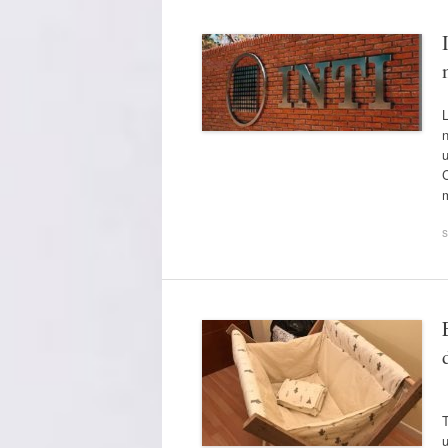
L
n
C
s
u