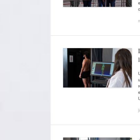
e
U
u
r
e
j