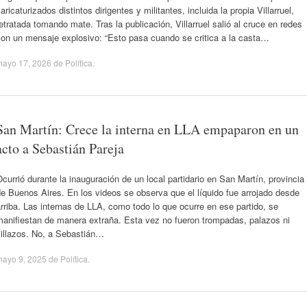
aricaturizados distintos dirigentes y militantes, incluida la propia Villarruel,
etratada tomando mate. Tras la publicación, Villarruel salió al cruce en redes
con un mensaje explosivo: “Esto pasa cuando se critica a la casta…
mayo 17, 2026
de
Política
.
San Martín: Crece la interna en LLA empaparon en un
acto a Sebastián Pareja
currió durante la inauguración de un local partidario en San Martín, provincia
e Buenos Aires. En los videos se observa que el líquido fue arrojado desde
rriba. Las internas de LLA, como todo lo que ocurre en ese partido, se
manifiestan de manera extraña. Esta vez no fueron trompadas, palazos ni
sillazos. No, a Sebastián…
mayo 9, 2025
de
Política
.