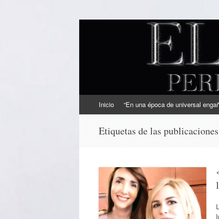
EL SINDICAL
Periodismo Inteligente
Ir
Inicio
“En una época de universal engaño
al
contenido
Etiquetas de las publicacione
L