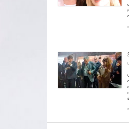
c
r
O
d
a