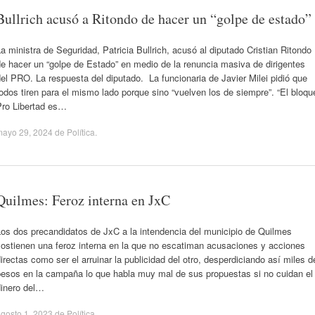
Bullrich acusó a Ritondo de hacer un “golpe de estado”
a ministra de Seguridad, Patricia Bullrich, acusó al diputado Cristian Ritondo
e hacer un “golpe de Estado” en medio de la renuncia masiva de dirigentes
el PRO. La respuesta del diputado. La funcionaria de Javier Milei pidió que
odos tiren para el mismo lado porque sino “vuelven los de siempre”. “El bloqu
Pro Libertad es…
mayo 29, 2024
de
Política
.
Quilmes: Feroz interna en JxC
Los dos precandidatos de JxC a la intendencia del municipio de Quilmes
sostienen una feroz interna en la que no escatiman acusaciones y acciones
irectas como ser el arruinar la publicidad del otro, desperdiciando así miles d
pesos en la campaña lo que habla muy mal de sus propuestas si no cuidan el
dinero del…
gosto 1, 2023
de
Política
.