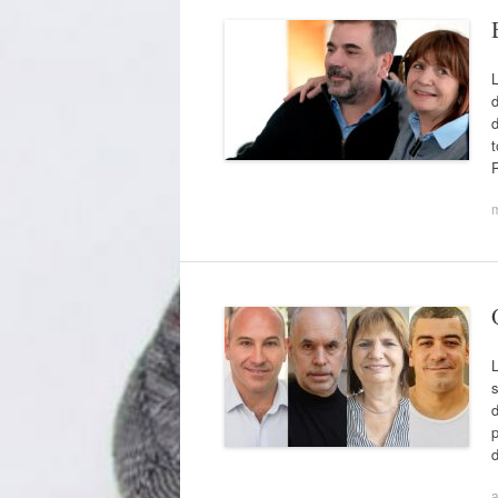
L
d
d
t
d
a