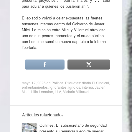
presentar proyectos”, “meter familiares” y “vivir solo
para adular a quienes los pusieron ahí”.
El episodio volvió a dejar expuestas las fuertes
tensiones internas dentro del Gobierno de Javier
Milei. La relación entre Milei y Villarruel atraviesa
uno de sus peores momentos y el cruce público
con Lemoine sumó un nuevo capítulo a la interna
libertaria.
mayo 17, 2026
de
Política
. Etiquetas:
diario El Sindical
,
enfrentamientos
,
ignorantes
,
ignotos
,
interna
,
Javier
Milei
,
Lilia Lemoine
,
LLA
,
Victoria Villaruel
Artículos relacionados
Quilmes: El subsecretario de seguridad
presentó su renuncia luego de quedar