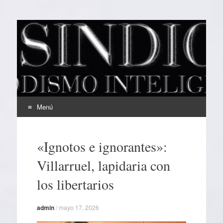
EL SINDICAL
Periodismo Inteligente
Menú
Ir
al
«Ignotos e ignorantes»:
contenido
Villarruel, lapidaria con
los libertarios
admin
/
mayo 17, 2026