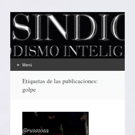
EL SINDICAL
Periodismo Inteligente
Menú
Ir
Etiquetas de las publicaciones:
al
golpe
contenido