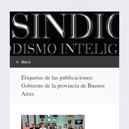
EL SINDICAL
Periodismo Inteligente
Menú
Ir
Etiquetas de las publicaciones:
al
Gobierno de la provincia de Buenos
contenido
Aires