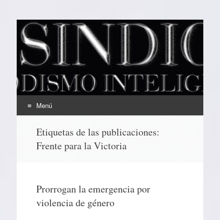
EL SINDICAL
Periodismo Inteligente
Menú
Ir
Etiquetas de las publicaciones:
al
Frente para la Victoria
contenido
Prorrogan la emergencia por
violencia de género