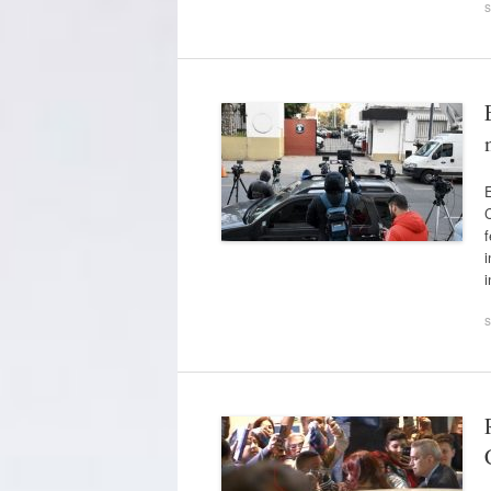
s
E
C
f
i
s