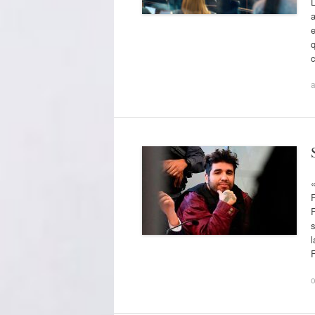
a
e
q
a
F
F
s
l
o