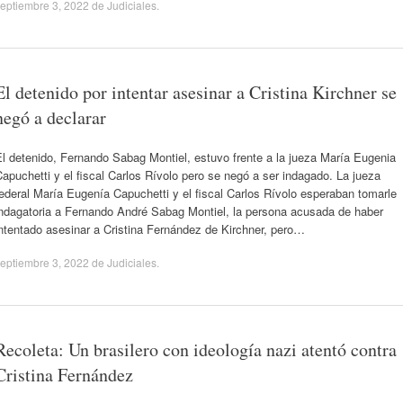
eptiembre 3, 2022
de
Judiciales
.
El detenido por intentar asesinar a Cristina Kirchner se
negó a declarar
l detenido, Fernando Sabag Montiel, estuvo frente a la jueza María Eugenia
apuchetti y el fiscal Carlos Rívolo pero se negó a ser indagado. La jueza
ederal María Eugenía Capuchetti y el fiscal Carlos Rívolo esperaban tomarle
indagatoria a Fernando André Sabag Montiel, la persona acusada de haber
ntentado asesinar a Cristina Fernández de Kirchner, pero…
eptiembre 3, 2022
de
Judiciales
.
Recoleta: Un brasilero con ideología nazi atentó contra
Cristina Fernández