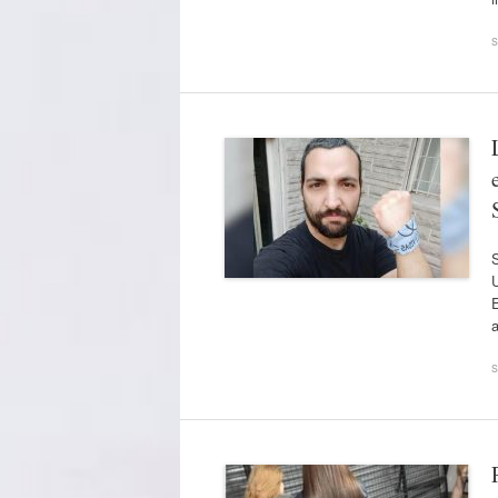
s
S
U
E
a
s