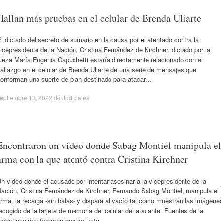
Hallan más pruebas en el celular de Brenda Uliarte
l dictado del secreto de sumario en la causa por el atentado contra la
icepresidente de la Nación, Cristina Fernández de Kirchner, dictado por la
ueza María Eugenia Capuchetti estaría directamente relacionado con el
allazgo en el celular de Brenda Uliarte de una serie de mensajes que
conforman una suerte de plan destinado para atacar…
eptiembre 13, 2022
de
Judiciales
.
Encontraron un video donde Sabag Montiel manipula el
arma con la que atentó contra Cristina Kirchner
n video donde el acusado por intentar asesinar a la vicepresidente de la
ación, Cristina Fernández de Kirchner, Fernando Sabag Montiel, manipula el
rma, la recarga -sin balas- y dispara al vacío tal como muestran las imágene
ecogido de la tarjeta de memoria del celular del atacante. Fuentes de la
nvestigación afirmaron que se trata…