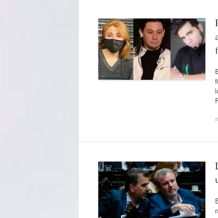
E
f
l
F
E
r