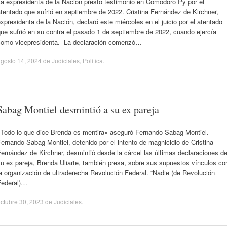
La expresidenta de la Nación prestó testimonio en Comodoro Py por el
tentado que sufrió en septiembre de 2022. Cristina Fernández de Kirchner,
xpresidenta de la Nación, declaró este miércoles en el juicio por el atentado
ue sufrió en su contra el pasado 1 de septiembre de 2022, cuando ejercía
como vicepresidenta. La declaración comenzó…
gosto 14, 2024
de
Judiciales
,
Política
.
Sabag Montiel desmintió a su ex pareja
«Todo lo que dice Brenda es mentira» aseguró Fernando Sabag Montiel.
ernando Sabag Montiel, detenido por el intento de magnicidio de Cristina
ernández de Kirchner, desmintió desde la cárcel las últimas declaraciones d
u ex pareja, Brenda Uliarte, también presa, sobre sus supuestos vínculos co
a organización de ultraderecha Revolución Federal. “Nadie (de Revolución
Federal)…
ctubre 30, 2023
de
Judiciales
.