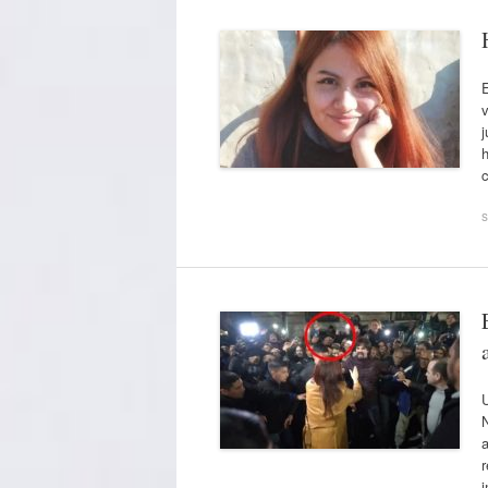
E
v
j
h
s
U
N
a
r
i