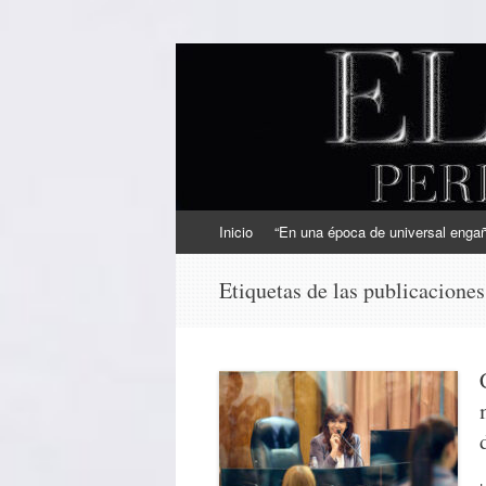
EL SINDICAL
Periodismo Inteligente
Ir
Inicio
“En una época de universal engaño
al
contenido
Etiquetas de las publicacione