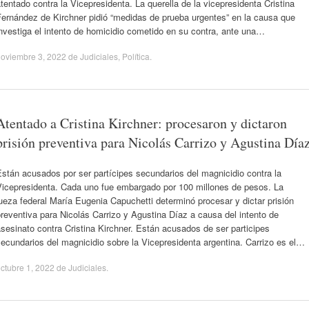
tentado contra la Vicepresidenta. La querella de la vicepresidenta Cristina
Fernández de Kirchner pidió “medidas de prueba urgentes” en la causa que
nvestiga el intento de homicidio cometido en su contra, ante una…
oviembre 3, 2022
de
Judiciales
,
Política
.
Atentado a Cristina Kirchner: procesaron y dictaron
prisión preventiva para Nicolás Carrizo y Agustina Día
stán acusados por ser partícipes secundarios del magnicidio contra la
Vicepresidenta. Cada uno fue embargado por 100 millones de pesos. La
ueza federal María Eugenia Capuchetti determinó procesar y dictar prisión
reventiva para Nicolás Carrizo y Agustina Díaz a causa del intento de
sesinato contra Cristina Kirchner. Están acusados de ser participes
ecundarios del magnicidio sobre la Vicepresidenta argentina. Carrizo es el…
ctubre 1, 2022
de
Judiciales
.