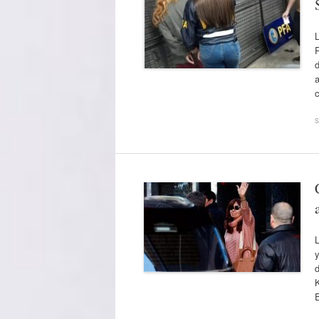
L
P
a
s
L
y
d
K