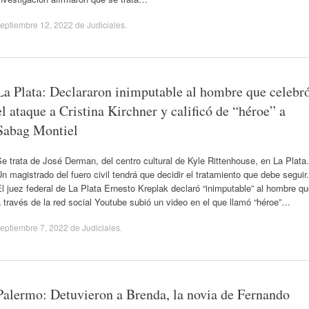
eptiembre 12, 2022
de
Judiciales
.
La Plata: Declararon inimputable al hombre que celebr
el ataque a Cristina Kirchner y calificó de “héroe” a
Sabag Montiel
e trata de José Derman, del centro cultural de Kyle Rittenhouse, en La Plata.
n magistrado del fuero civil tendrá que decidir el tratamiento que debe seguir.
l juez federal de La Plata Ernesto Kreplak declaró “inimputable” al hombre q
 través de la red social Youtube subió un video en el que llamó “héroe”…
eptiembre 7, 2022
de
Judiciales
.
Palermo: Detuvieron a Brenda, la novia de Fernando