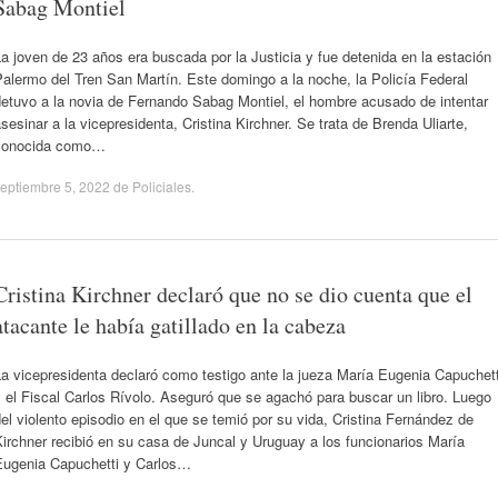
Sabag Montiel
a joven de 23 años era buscada por la Justicia y fue detenida en la estación
alermo del Tren San Martín. Este domingo a la noche, la Policía Federal
detuvo a la novia de Fernando Sabag Montiel, el hombre acusado de intentar
sesinar a la vicepresidenta, Cristina Kirchner. Se trata de Brenda Uliarte,
conocida como…
eptiembre 5, 2022
de
Policiales
.
Cristina Kirchner declaró que no se dio cuenta que el
atacante le había gatillado en la cabeza
a vicepresidenta declaró como testigo ante la jueza María Eugenia Capuchett
 el Fiscal Carlos Rívolo. Aseguró que se agachó para buscar un libro. Luego
el violento episodio en el que se temió por su vida, Cristina Fernández de
irchner recibió en su casa de Juncal y Uruguay a los funcionarios María
Eugenia Capuchetti y Carlos…