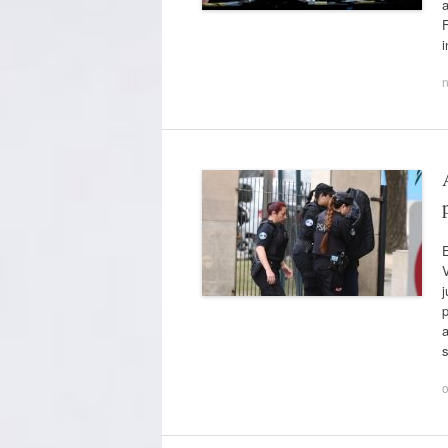
a
i
n
E
j
p
a
s
o