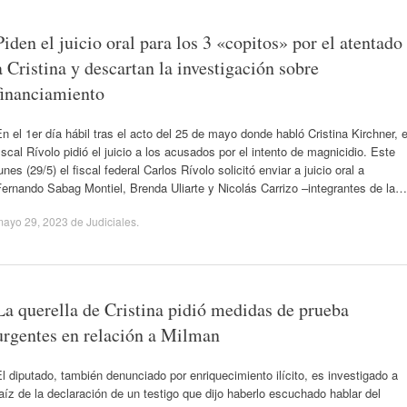
Piden el juicio oral para los 3 «copitos» por el atentado
a Cristina y descartan la investigación sobre
financiamiento
n el 1er día hábil tras el acto del 25 de mayo donde habló Cristina Kirchner, e
iscal Rívolo pidió el juicio a los acusados por el intento de magnicidio. Este
unes (29/5) el fiscal federal Carlos Rívolo solicitó enviar a juicio oral a
ernando Sabag Montiel, Brenda Uliarte y Nicolás Carrizo –integrantes de la…
mayo 29, 2023
de
Judiciales
.
La querella de Cristina pidió medidas de prueba
urgentes en relación a Milman
l diputado, también denunciado por enriquecimiento ilícito, es investigado a
aíz de la declaración de un testigo que dijo haberlo escuchado hablar del